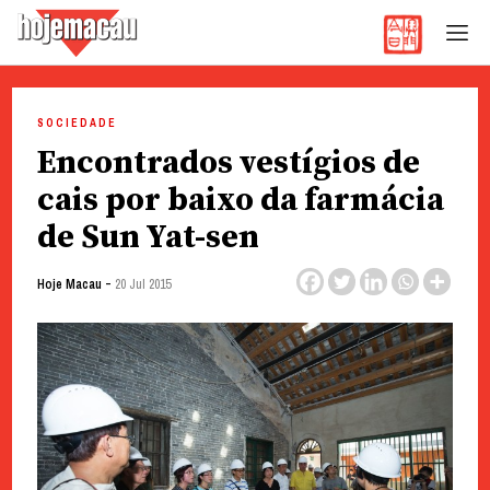
Hoje Macau
Jornal em Língua Portuguesa
Skip
to
SOCIEDADE
content
Encontrados vestígios de
cais por baixo da farmácia
de Sun Yat-sen
-
Hoje Macau
20 Jul 2015