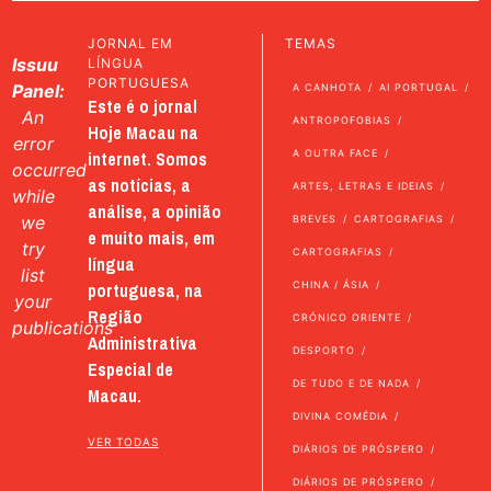
JORNAL EM
TEMAS
Issuu
LÍNGUA
PORTUGUESA
Panel:
A CANHOTA
AI PORTUGAL
Este é o jornal
An
ANTROPOFOBIAS
Hoje Macau na
error
internet. Somos
A OUTRA FACE
occurred
as notícias, a
ARTES, LETRAS E IDEIAS
while
análise, a opinião
we
BREVES
CARTOGRAFIAS
e muito mais, em
try
CARTOGRAFIAS
língua
list
portuguesa, na
CHINA / ÁSIA
your
Região
CRÓNICO ORIENTE
publications
Administrativa
DESPORTO
Especial de
DE TUDO E DE NADA
Macau.
DIVINA COMÉDIA
VER TODAS
DIÁRIOS DE PRÓSPERO
DIÁRIOS DE PRÓSPERO