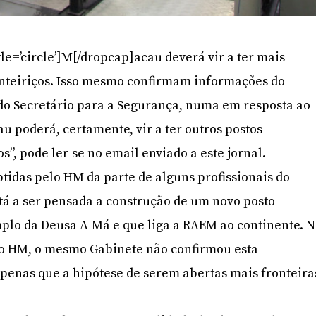
le=’circle’]M[/dropcap]acau deverá vir a ter mais
onteiriços. Isso mesmo confirmam informações do
do Secretário para a Segurança, numa em resposta ao
 poderá, certamente, vir a ter outros postos
os”, pode ler-se no email enviado a este jornal.
idas pelo HM da parte de alguns profissionais do
stá a ser pensada a construção de um novo posto
mplo da Deusa A-Má e que liga a RAEM ao continente. 
ao HM, o mesmo Gabinete não confirmou esta
penas que a hipótese de serem abertas mais fronteira