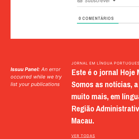
Subscrever
0
COMENTÁRIOS
JORNAL EM LÍNGUA PORTUGUE
Issuu Panel:
An error
Este é o jornal Hoje 
occurred while we try
Somos as notícias, a 
list your publications
muito mais, em língu
Região Administrativ
Macau.
VER TODAS