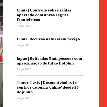
China | Controlo sobre saídas
apertado com novas regras
fronteiriças
7 Ago 2026
Clima: Recurso natural em perigo
7 Ago 2026
Japão | Retiradas 5 mil pessoas com
aproximação de tufão Dolphin
7 Ago 2026
Timor-Leste | Desmantelados 16
centros de burla ‘online’ desde 26
de junho
7 Ago 2026