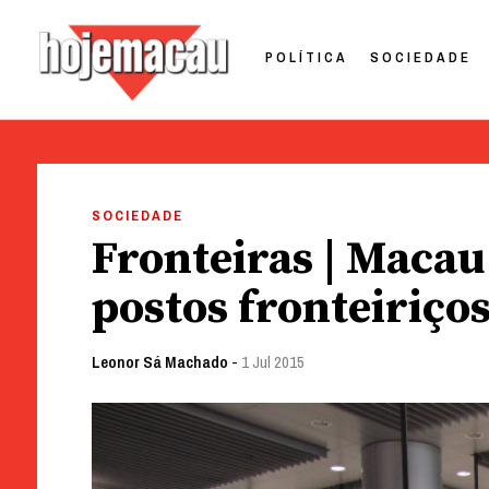
POLÍTICA
SOCIEDADE
Hoje Macau
Jornal em Língua Portuguesa
Skip
to
SOCIEDADE
content
Fronteiras | Macau 
postos fronteiriço
Leonor Sá Machado
-
1 Jul 2015