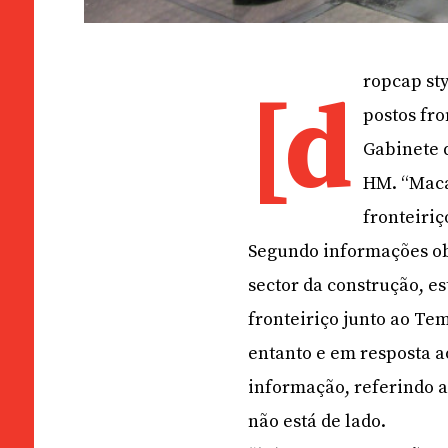
ropcap sty
[d
postos fr
Gabinete 
HM. “Macau
fronteiriç
Segundo informações obt
sector da construção, e
fronteiriço junto ao Te
entanto e em resposta 
informação, referindo a
não está de lado.