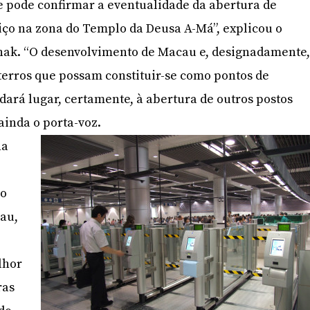
e pode confirmar a eventualidade da abertura de
iço na zona do Templo da Deusa A-Má”, explicou o
hak. “O desenvolvimento de Macau e, designadamente
terros que possam constituir-se como pontos de
dará lugar, certamente, à abertura de outros postos
 ainda o porta-voz.
na
ão
au,
lhor
ras