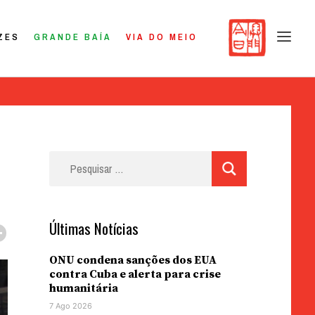
ZES
GRANDE BAÍA
VIA DO MEIO
Pesquisar
por:
Últimas Notícias
ONU condena sanções dos EUA
contra Cuba e alerta para crise
humanitária
7 Ago 2026