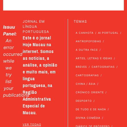
JORNAL EM
TEMAS
Issuu
LÍNGUA
PORTUGUESA
Panel:
A CANHOTA
AI PORTUGAL
Este é o jornal
An
ANTROPOFOBIAS
Hoje Macau na
error
internet. Somos
A OUTRA FACE
occurred
as notícias, a
ARTES, LETRAS E IDEIAS
while
análise, a opinião
we
BREVES
CARTOGRAFIAS
e muito mais, em
try
CARTOGRAFIAS
língua
list
portuguesa, na
CHINA / ÁSIA
your
Região
CRÓNICO ORIENTE
publications
Administrativa
DESPORTO
Especial de
DE TUDO E DE NADA
Macau.
DIVINA COMÉDIA
VER TODAS
DIÁRIOS DE PRÓSPERO