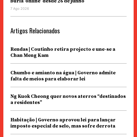
burla ‘online’ desde 26 de junho
7 Ago 2026
Artigos Relacionados
Rendas | Coutinho retira projecto e une-se a
Chan Meng Kam
Chumbo e amianto na água | Governo admite
falta de meios para elaborar lei
Ng Kuok Cheong quer novos aterros “destinados
a residentes”
Habitação | Governo aprovou lei para lançar
imposto especial de selo, mas sofre derrota