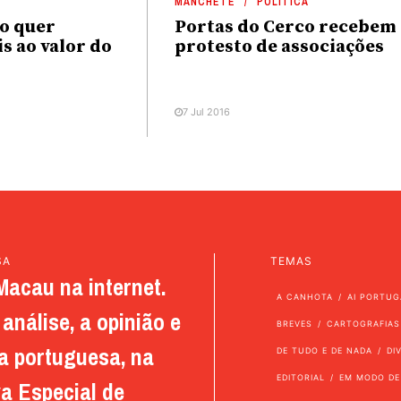
MANCHETE
POLÍTICA
o quer
Portas do Cerco recebem
s ao valor do
protesto de associações
7 Jul 2016
SA
TEMAS
Macau na internet.
A CANHOTA
AI PORTUG
análise, a opinião e
BREVES
CARTOGRAFIAS
a portuguesa, na
DE TUDO E DE NADA
DI
EDITORIAL
EM MODO DE
a Especial de