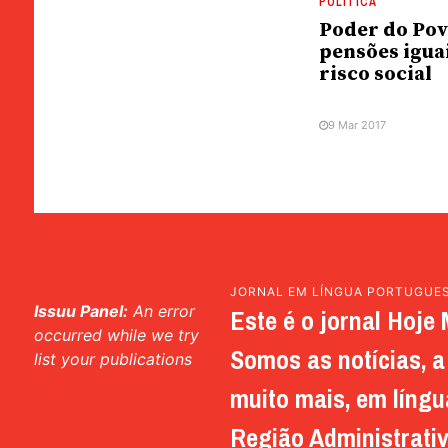
POLÍTICA
Poder do Pov
pensões iguai
risco social
9 Mar 2017
JORNAL EM LÍNGUA PORTUGUE
Issuu Panel:
An error
Este é o jornal Hoje 
occurred while we try
Somos as notícias, a 
list your publications
muito mais, em língu
Região Administrativ