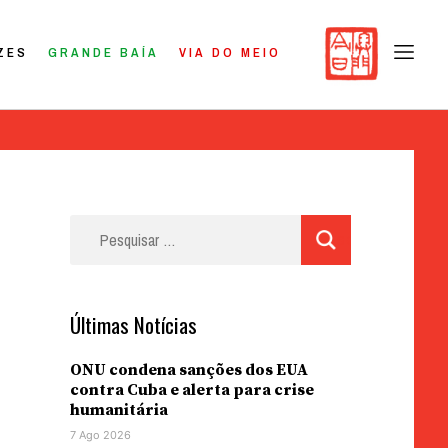
ZES
GRANDE BAÍA
VIA DO MEIO
Pesquisar
por:
Últimas Notícias
ONU condena sanções dos EUA
contra Cuba e alerta para crise
humanitária
7 Ago 2026