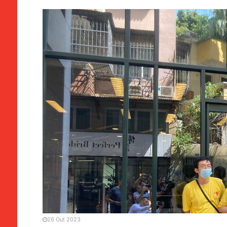
MANCHETE
POLÍTICA
LAG | Poder do Povo pede
pecuniário
26 Out 2023