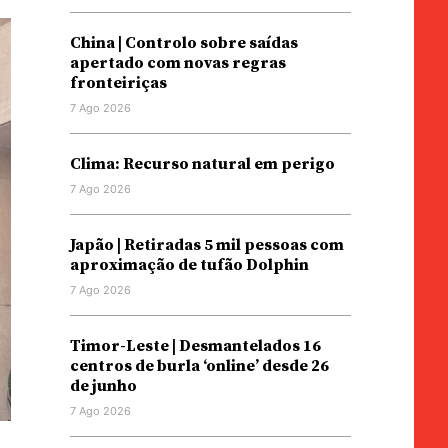
China | Controlo sobre saídas
apertado com novas regras
fronteiriças
7 Ago 2026
Clima: Recurso natural em perigo
7 Ago 2026
Japão | Retiradas 5 mil pessoas com
aproximação de tufão Dolphin
7 Ago 2026
Timor-Leste | Desmantelados 16
centros de burla ‘online’ desde 26
de junho
7 Ago 2026