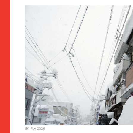
CHINA / ÁSIA
Fortes nevões no Japão c
mortais nas últimas duas
4 Fev 2026