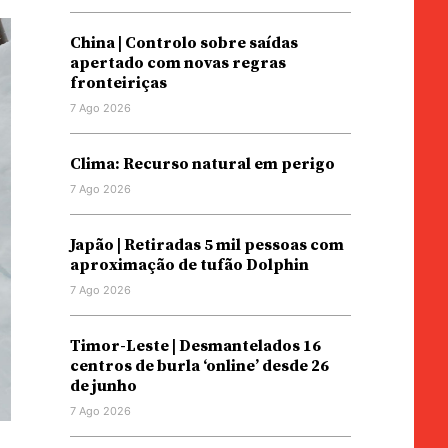
China | Controlo sobre saídas
apertado com novas regras
fronteiriças
7 Ago 2026
Clima: Recurso natural em perigo
7 Ago 2026
Japão | Retiradas 5 mil pessoas com
aproximação de tufão Dolphin
7 Ago 2026
Timor-Leste | Desmantelados 16
centros de burla ‘online’ desde 26
de junho
7 Ago 2026