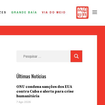
ZES
GRANDE BAÍA
VIA DO MEIO
Pesquisar
por:
Últimas Notícias
ONU condena sanções dos EUA
contra Cuba e alerta para crise
humanitária
7 Ago 2026