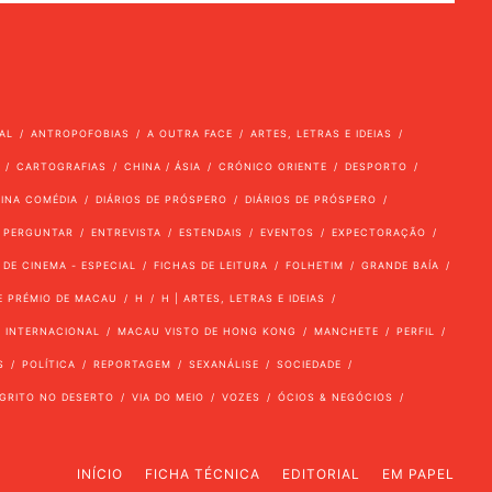
AL
ANTROPOFOBIAS
A OUTRA FACE
ARTES, LETRAS E IDEIAS
CARTOGRAFIAS
CHINA / ÁSIA
CRÓNICO ORIENTE
DESPORTO
VINA COMÉDIA
DIÁRIOS DE PRÓSPERO
DIÁRIOS DE PRÓSPERO
 PERGUNTAR
ENTREVISTA
ESTENDAIS
EVENTOS
EXPECTORAÇÃO
 DE CINEMA - ESPECIAL
FICHAS DE LEITURA
FOLHETIM
GRANDE BAÍA
E PRÉMIO DE MACAU
H
H | ARTES, LETRAS E IDEIAS
INTERNACIONAL
MACAU VISTO DE HONG KONG
MANCHETE
PERFIL
S
POLÍTICA
REPORTAGEM
SEXANÁLISE
SOCIEDADE
GRITO NO DESERTO
VIA DO MEIO
VOZES
ÓCIOS & NEGÓCIOS
INÍCIO
FICHA TÉCNICA
EDITORIAL
EM PAPEL