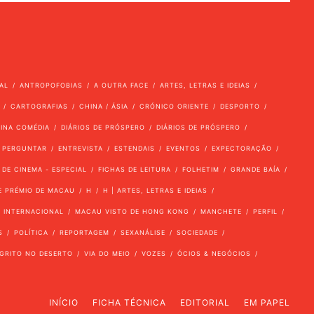
AL
ANTROPOFOBIAS
A OUTRA FACE
ARTES, LETRAS E IDEIAS
CARTOGRAFIAS
CHINA / ÁSIA
CRÓNICO ORIENTE
DESPORTO
VINA COMÉDIA
DIÁRIOS DE PRÓSPERO
DIÁRIOS DE PRÓSPERO
 PERGUNTAR
ENTREVISTA
ESTENDAIS
EVENTOS
EXPECTORAÇÃO
 DE CINEMA - ESPECIAL
FICHAS DE LEITURA
FOLHETIM
GRANDE BAÍA
E PRÉMIO DE MACAU
H
H | ARTES, LETRAS E IDEIAS
INTERNACIONAL
MACAU VISTO DE HONG KONG
MANCHETE
PERFIL
S
POLÍTICA
REPORTAGEM
SEXANÁLISE
SOCIEDADE
GRITO NO DESERTO
VIA DO MEIO
VOZES
ÓCIOS & NEGÓCIOS
INÍCIO
FICHA TÉCNICA
EDITORIAL
EM PAPEL