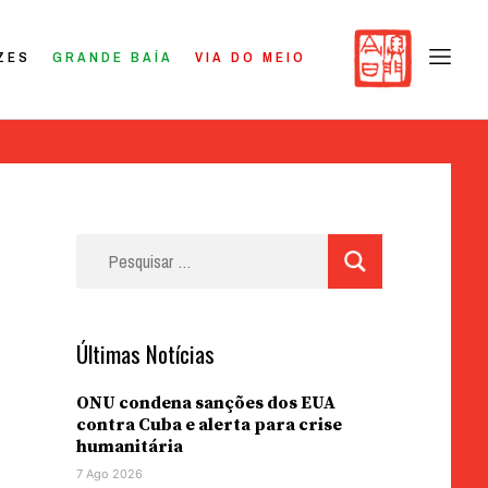
ZES
GRANDE BAÍA
VIA DO MEIO
Pesquisar
por:
Últimas Notícias
ONU condena sanções dos EUA
contra Cuba e alerta para crise
humanitária
7 Ago 2026