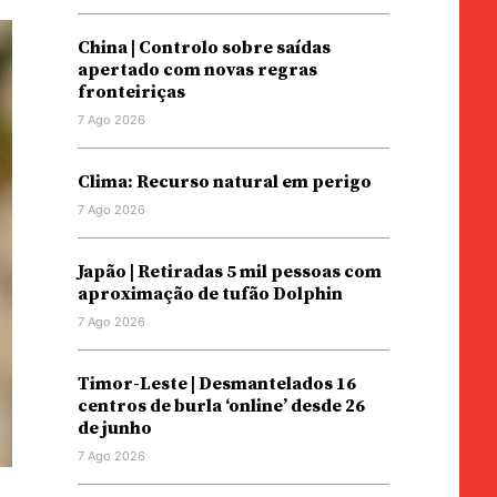
China | Controlo sobre saídas
apertado com novas regras
fronteiriças
7 Ago 2026
Clima: Recurso natural em perigo
7 Ago 2026
Japão | Retiradas 5 mil pessoas com
aproximação de tufão Dolphin
7 Ago 2026
Timor-Leste | Desmantelados 16
centros de burla ‘online’ desde 26
de junho
7 Ago 2026