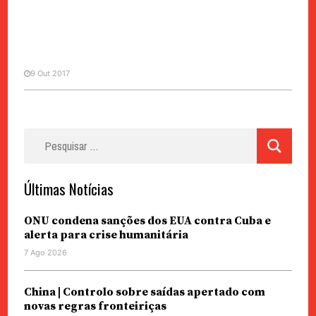
9 Out 2017
INTERNACIONAL
Juan Guevara, irmão de Che
Pesquisar
Guevara: “A sua mulher eterna
por:
era a revolução”
Últimas Notícias
ONU condena sanções dos EUA contra Cuba e
alerta para crise humanitária
7 Ago 2026
China | Controlo sobre saídas apertado com
novas regras fronteiriças