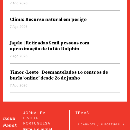
7 Ago 2026
Clima: Recurso natural em perigo
7 Ago 2026
Japão | Retiradas 5 mil pessoas com
aproximação de tufão Dolphin
7 Ago 2026
Timor-Leste | Desmantelados 16 centros de
burla ‘online’ desde 26 de junho
7 Ago 2026
JORNAL EM
TEMAS
Issuu
LÍNGUA
PORTUGUESA
Panel:
A CANHOTA
AI PORTUGAL
Este é o jornal