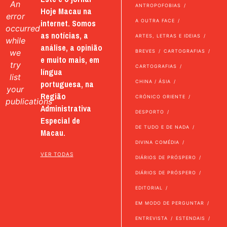
An
ANTROPOFOBIAS
Hoje Macau na
error
internet. Somos
A OUTRA FACE
occurred
as notícias, a
ARTES, LETRAS E IDEIAS
while
análise, a opinião
we
BREVES
CARTOGRAFIAS
e muito mais, em
try
CARTOGRAFIAS
língua
list
portuguesa, na
CHINA / ÁSIA
your
Região
CRÓNICO ORIENTE
publications
Administrativa
DESPORTO
Especial de
DE TUDO E DE NADA
Macau.
DIVINA COMÉDIA
VER TODAS
DIÁRIOS DE PRÓSPERO
DIÁRIOS DE PRÓSPERO
EDITORIAL
EM MODO DE PERGUNTAR
ENTREVISTA
ESTENDAIS