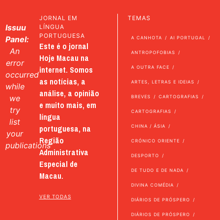
JORNAL EM
TEMAS
Issuu
LÍNGUA
PORTUGUESA
Panel:
A CANHOTA
AI PORTUGAL
Este é o jornal
An
ANTROPOFOBIAS
Hoje Macau na
error
internet. Somos
A OUTRA FACE
occurred
as notícias, a
ARTES, LETRAS E IDEIAS
while
análise, a opinião
we
BREVES
CARTOGRAFIAS
e muito mais, em
try
CARTOGRAFIAS
língua
list
portuguesa, na
CHINA / ÁSIA
your
Região
CRÓNICO ORIENTE
publications
Administrativa
DESPORTO
Especial de
DE TUDO E DE NADA
Macau.
DIVINA COMÉDIA
VER TODAS
DIÁRIOS DE PRÓSPERO
DIÁRIOS DE PRÓSPERO