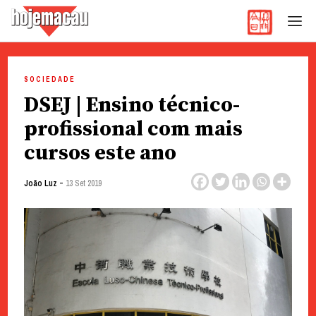
Hoje Macau
Jornal em Língua Portuguesa
Skip
to
SOCIEDADE
content
DSEJ | Ensino técnico-
profissional com mais
cursos este ano
-
João Luz
13 Set 2019