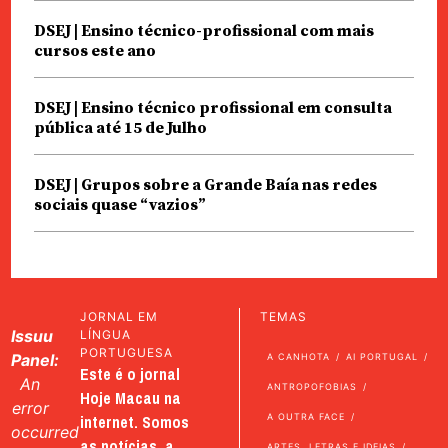
DSEJ | Ensino técnico-profissional com mais
cursos este ano
DSEJ | Ensino técnico profissional em consulta
pública até 15 de Julho
DSEJ | Grupos sobre a Grande Baía nas redes
sociais quase “vazios”
JORNAL EM
TEMAS
Issuu
LÍNGUA
PORTUGUESA
Panel:
A CANHOTA
AI PORTUGAL
Este é o jornal
An
ANTROPOFOBIAS
Hoje Macau na
error
internet. Somos
A OUTRA FACE
occurred
as notícias, a
ARTES, LETRAS E IDEIAS