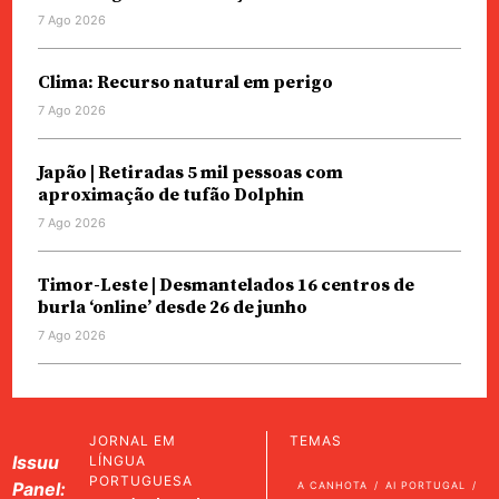
7 Ago 2026
Clima: Recurso natural em perigo
7 Ago 2026
Japão | Retiradas 5 mil pessoas com
aproximação de tufão Dolphin
7 Ago 2026
Timor-Leste | Desmantelados 16 centros de
burla ‘online’ desde 26 de junho
7 Ago 2026
JORNAL EM
TEMAS
Issuu
LÍNGUA
PORTUGUESA
Panel:
A CANHOTA
AI PORTUGAL