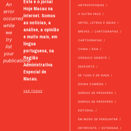
Este é o jornal
An
ANTROPOFOBIAS
Hoje Macau na
error
internet. Somos
A OUTRA FACE
occurred
as notícias, a
ARTES, LETRAS E IDEIAS
while
análise, a opinião
we
BREVES
CARTOGRAFIAS
e muito mais, em
try
CARTOGRAFIAS
língua
list
portuguesa, na
CHINA / ÁSIA
your
Região
CRÓNICO ORIENTE
publications
Administrativa
DESPORTO
Especial de
DE TUDO E DE NADA
Macau.
DIVINA COMÉDIA
VER TODAS
DIÁRIOS DE PRÓSPERO
DIÁRIOS DE PRÓSPERO
EDITORIAL
EM MODO DE PERGUNTAR
ENTREVISTA
ESTENDAIS