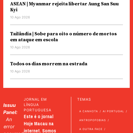
ASEAN | Myanmar rejeita libertar Aung San Suu
Kyi
10 Ago 2026
Tailândia | Sobe para oito o número de mortos
em ataque em escola
10 Ago 2026
Todos os dias morrem na estrada
10 Ago 2026
JORNAL EM
TEMAS
Issuu
LÍNGUA
PORTUGUESA
Panel:
A CANHOTA
AI PORTUGAL
Este é o jornal
An
ANTROPOFOBIAS
Hoje Macau na
error
internet. Somos
A OUTRA FACE