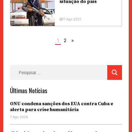
situação do país
17 Ago 2021
1
2
»
Pesquisar
por:
Últimas Notícias
ONU condena sanções dos EUA contra Cuba e
alerta para crise humanitária
7 Ago 2026