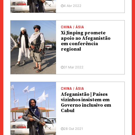
4 Abr 2022
CHINA / ÁSIA
Xi Jinping promete
apoio ao Afeganistão
em conferência
regional
31 Mar 2022
CHINA / ÁSIA
Afeganistão | Países
vizinhos insistem em
Governo inclusivo em
Cabul
28 Out 2021