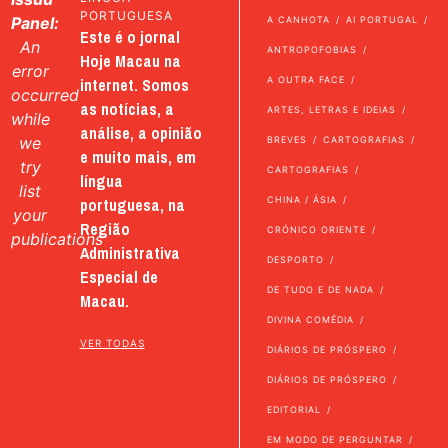
PORTUGUESA
Panel:
A CANHOTA
AI PORTUGAL
Este é o jornal
An
ANTROPOFOBIAS
Hoje Macau na
error
internet. Somos
A OUTRA FACE
occurred
as notícias, a
ARTES, LETRAS E IDEIAS
while
análise, a opinião
we
BREVES
CARTOGRAFIAS
e muito mais, em
try
CARTOGRAFIAS
língua
list
portuguesa, na
CHINA / ÁSIA
your
Região
CRÓNICO ORIENTE
publications
Administrativa
DESPORTO
Especial de
DE TUDO E DE NADA
Macau.
DIVINA COMÉDIA
VER TODAS
DIÁRIOS DE PRÓSPERO
DIÁRIOS DE PRÓSPERO
EDITORIAL
EM MODO DE PERGUNTAR