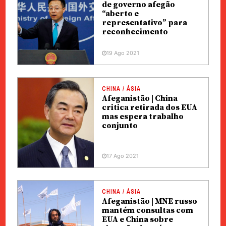
de governo afegão
“aberto e
representativo” para
reconhecimento
19 Ago 2021
CHINA / ÁSIA
Afeganistão | China
critica retirada dos EUA
mas espera trabalho
conjunto
17 Ago 2021
CHINA / ÁSIA
Afeganistão | MNE russo
mantém consultas com
EUA e China sobre