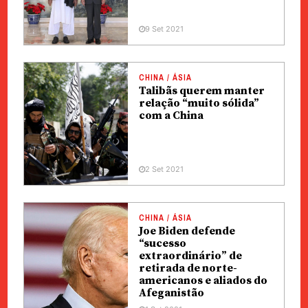
9 Set 2021
CHINA / ÁSIA
Talibãs querem manter
relação “muito sólida”
com a China
2 Set 2021
CHINA / ÁSIA
Joe Biden defende
“sucesso
extraordinário” de
retirada de norte-
americanos e aliados do
Afeganistão