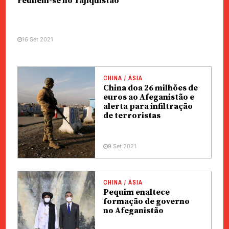
reúnem-se no Tajiquistão
16 Set 2021
CHINA / ÁSIA
China doa 26 milhões de
euros ao Afeganistão e
alerta para infiltração
de terroristas
9 Set 2021
CHINA / ÁSIA
Pequim enaltece
formação de governo
no Afeganistão