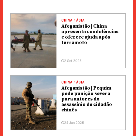
CHINA / ÁSIA
Afeganistão | China
apresenta condolências
e oferece ajuda após
terramoto
2 Set 2025
CHINA / ÁSIA
Afeganistão | Pequim
pede punição severa
para autores do
assassínio de cidadão
chinês
24 Jan 2025