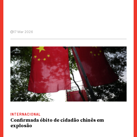
17 Mar 2026
CHINA / ÁSIA
Afeganistão / Paquistão | Pequim
envia emissário para tentar
cessar-fogo
INTERNACIONAL
Confirmada óbito de cidadão chinês em
explosão