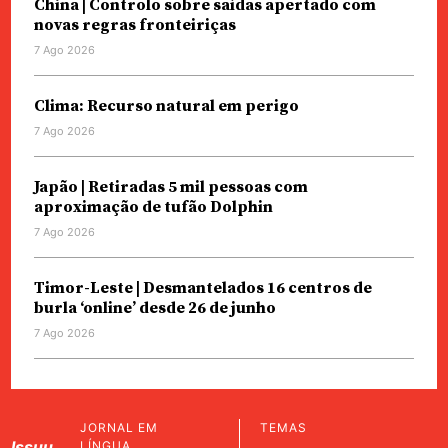
China | Controlo sobre saídas apertado com
novas regras fronteiriças
7 Ago 2026
Clima: Recurso natural em perigo
7 Ago 2026
Japão | Retiradas 5 mil pessoas com
aproximação de tufão Dolphin
7 Ago 2026
Timor-Leste | Desmantelados 16 centros de
burla ‘online’ desde 26 de junho
7 Ago 2026
JORNAL EM
TEMAS
Issuu
LÍNGUA