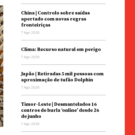
China | Controlo sobre saídas
apertado com novas regras
fronteiriças
7 Ago 2026
Clima: Recurso natural em perigo
7 Ago 2026
Japão | Retiradas 5 mil pessoas com
aproximação de tufão Dolphin
7 Ago 2026
Timor-Leste | Desmantelados 16
centros de burla ‘online’ desde 26
de junho
7 Ago 2026