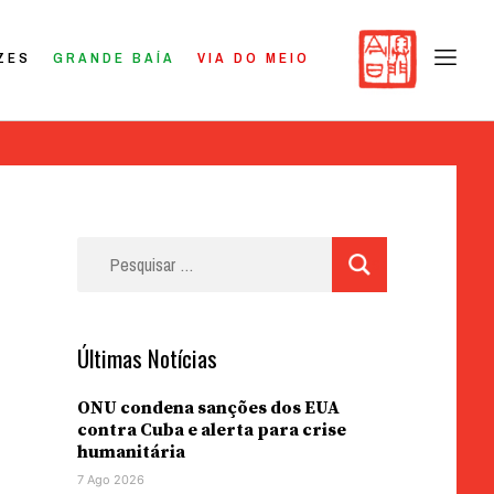
ZES
GRANDE BAÍA
VIA DO MEIO
Pesquisar
por:
Últimas Notícias
ONU condena sanções dos EUA
contra Cuba e alerta para crise
humanitária
7 Ago 2026