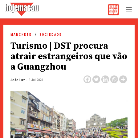
Hoje Macau
Jornal em Língua Portuguesa
Skip
to
MANCHETE
SOCIEDADE
content
Turismo | DST procura
atrair estrangeiros que vão
a Guangzhou
-
João Luz
8 Jul 2026