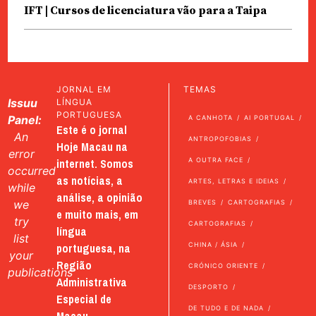
IFT | Cursos de licenciatura vão para a Taipa
JORNAL EM
TEMAS
Issuu
LÍNGUA
PORTUGUESA
Panel:
A CANHOTA
AI PORTUGAL
Este é o jornal
An
ANTROPOFOBIAS
Hoje Macau na
error
internet. Somos
A OUTRA FACE
occurred
as notícias, a
ARTES, LETRAS E IDEIAS
while
análise, a opinião
we
BREVES
CARTOGRAFIAS
e muito mais, em
try
CARTOGRAFIAS
língua
list
portuguesa, na
CHINA / ÁSIA
your
Região
CRÓNICO ORIENTE
publications
Administrativa
DESPORTO
Especial de
DE TUDO E DE NADA
Macau.