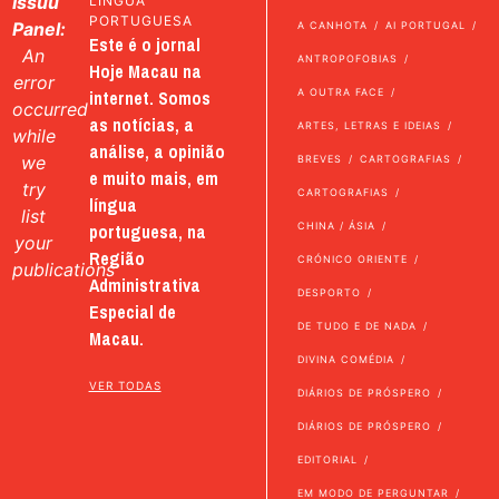
Issuu
LÍNGUA
PORTUGUESA
Panel:
A CANHOTA
AI PORTUGAL
Este é o jornal
An
ANTROPOFOBIAS
Hoje Macau na
error
internet. Somos
A OUTRA FACE
occurred
as notícias, a
ARTES, LETRAS E IDEIAS
while
análise, a opinião
we
BREVES
CARTOGRAFIAS
e muito mais, em
try
CARTOGRAFIAS
língua
list
portuguesa, na
CHINA / ÁSIA
your
Região
CRÓNICO ORIENTE
publications
Administrativa
DESPORTO
Especial de
DE TUDO E DE NADA
Macau.
DIVINA COMÉDIA
VER TODAS
DIÁRIOS DE PRÓSPERO
DIÁRIOS DE PRÓSPERO
EDITORIAL
EM MODO DE PERGUNTAR