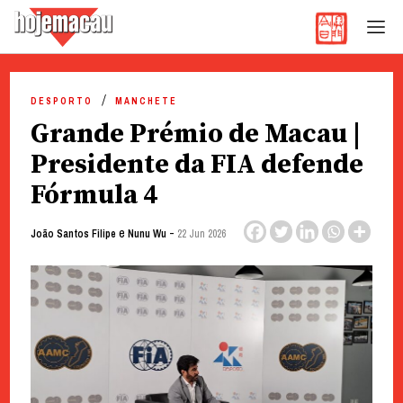
Hoje Macau
Jornal em Língua Portuguesa
Skip
to
DESPORTO
MANCHETE
content
Grande Prémio de Macau |
Presidente da FIA defende
Fórmula 4
e
-
João Santos Filipe
Nunu Wu
22 Jun 2026