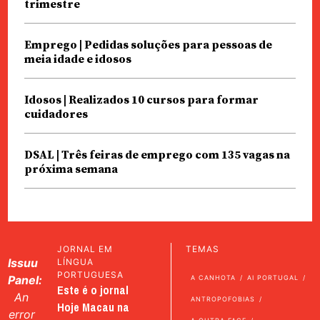
trimestre
Emprego | Pedidas soluções para pessoas de
meia idade e idosos
Idosos | Realizados 10 cursos para formar
cuidadores
DSAL | Três feiras de emprego com 135 vagas na
próxima semana
JORNAL EM
TEMAS
Issuu
LÍNGUA
PORTUGUESA
Panel:
A CANHOTA
AI PORTUGAL
Este é o jornal
An
ANTROPOFOBIAS
Hoje Macau na
error