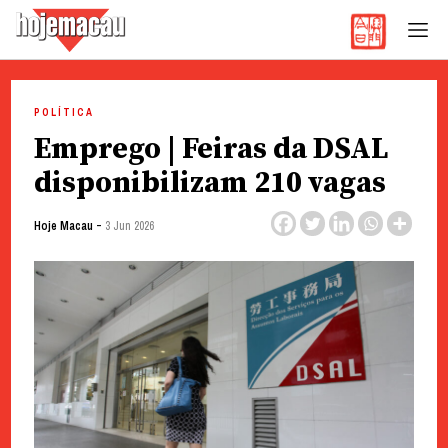
Hoje Macau
Jornal em Língua Portuguesa
Skip
to
POLÍTICA
content
Emprego | Feiras da DSAL
disponibilizam 210 vagas
-
Hoje Macau
3 Jun 2026