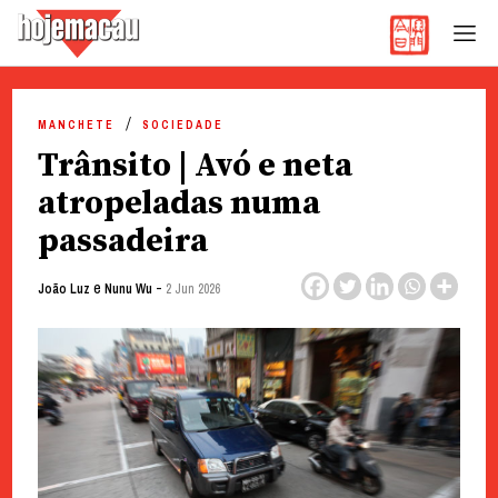
Hoje Macau
Jornal em Língua Portuguesa
Skip
to
MANCHETE
SOCIEDADE
content
Trânsito | Avó e neta
atropeladas numa
passadeira
e
-
João Luz
Nunu Wu
2 Jun 2026