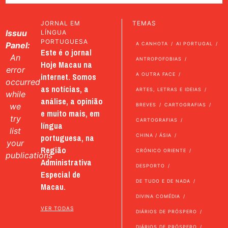
JORNAL EM
TEMAS
Issuu
LÍNGUA
PORTUGUESA
Panel:
A CANHOTA
AI PORTUGAL
Este é o jornal
An
ANTROPOFOBIAS
Hoje Macau na
error
internet. Somos
A OUTRA FACE
occurred
as notícias, a
ARTES, LETRAS E IDEIAS
while
análise, a opinião
we
BREVES
CARTOGRAFIAS
e muito mais, em
try
CARTOGRAFIAS
língua
list
portuguesa, na
CHINA / ÁSIA
your
Região
CRÓNICO ORIENTE
publications
Administrativa
DESPORTO
Especial de
DE TUDO E DE NADA
Macau.
DIVINA COMÉDIA
VER TODAS
DIÁRIOS DE PRÓSPERO
DIÁRIOS DE PRÓSPERO