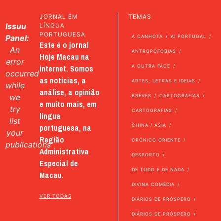
JORNAL EM
TEMAS
Issuu
LÍNGUA
PORTUGUESA
Panel:
A CANHOTA
AI PORTUGAL
Este é o jornal
An
ANTROPOFOBIAS
Hoje Macau na
error
internet. Somos
A OUTRA FACE
occurred
as notícias, a
ARTES, LETRAS E IDEIAS
while
análise, a opinião
we
BREVES
CARTOGRAFIAS
e muito mais, em
try
CARTOGRAFIAS
língua
list
portuguesa, na
CHINA / ÁSIA
your
Região
CRÓNICO ORIENTE
publications
Administrativa
DESPORTO
Especial de
DE TUDO E DE NADA
Macau.
DIVINA COMÉDIA
VER TODAS
DIÁRIOS DE PRÓSPERO
DIÁRIOS DE PRÓSPERO