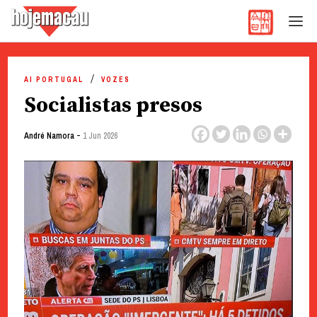
Hoje Macau
Jornal em Língua Portuguesa
Skip
to
AI PORTUGAL
VOZES
content
Socialistas presos
-
André Namora
1 Jun 2026