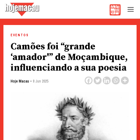
Hoje Macau
Jornal em Língua Portuguesa
Skip
to
EVENTOS
content
Camões foi “grande
‘amador'” de Moçambique,
influenciando a sua poesia
-
Hoje Macau
8 Jun 2025