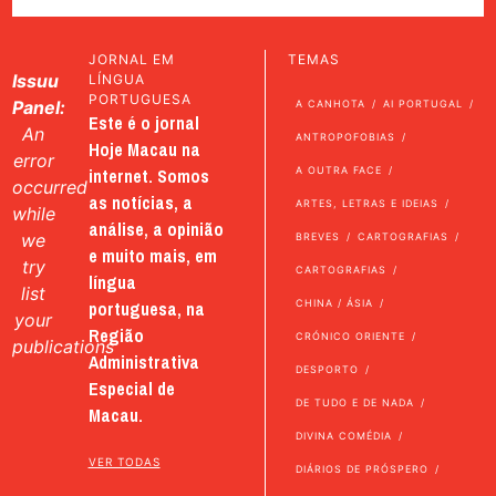
JORNAL EM
TEMAS
Issuu
LÍNGUA
PORTUGUESA
Panel:
A CANHOTA
AI PORTUGAL
Este é o jornal
An
ANTROPOFOBIAS
Hoje Macau na
error
internet. Somos
A OUTRA FACE
occurred
as notícias, a
ARTES, LETRAS E IDEIAS
while
análise, a opinião
we
BREVES
CARTOGRAFIAS
e muito mais, em
try
CARTOGRAFIAS
língua
list
portuguesa, na
CHINA / ÁSIA
your
Região
CRÓNICO ORIENTE
publications
Administrativa
DESPORTO
Especial de
DE TUDO E DE NADA
Macau.
DIVINA COMÉDIA
VER TODAS
DIÁRIOS DE PRÓSPERO