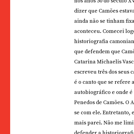
nos anos 50 do século XV
dizer que Camões estava
ainda não se tinham fixa
aconteceu. Comecei logo
historiografia camoniana
que defendem que Camõe
Catarina Michaelis Vas
escreveu três dos seus ca
é o canto que se refere
autobiográfico e onde é 
Penedos de Camões. O Ad
se com ele. Entretanto,
mais parei. Não me limi
defender a historiografi