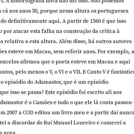
I. A historiografia nova não diz isso. Não podemos
 cá nos anos 50, porque nessa altura os portugueses
do definitivamente aqui. A partir de 1560 é que isso
 por atacar esta falha na construção da crítica à
 relativa a esta altura. Além disso, há outros autores
s esteve em Macau, sem referir anos. Por exemplo, 
concelos afirmou que o poeta esteve em Macau e aqui
ntos, pelo menos o V, o VI e o VII. E Canto V é fantástic
 ao episódio do Adamastor, que é um episódio
que isso se passa? Este episódio foi escrito ali nos
amastor é o Camões e tudo o que ele lá conta passou-
 em 2007 a COD editou um livro meu e a partir daí nunc
tei a discordar do Rui Manuel Loureiro e comecei a
a nova.