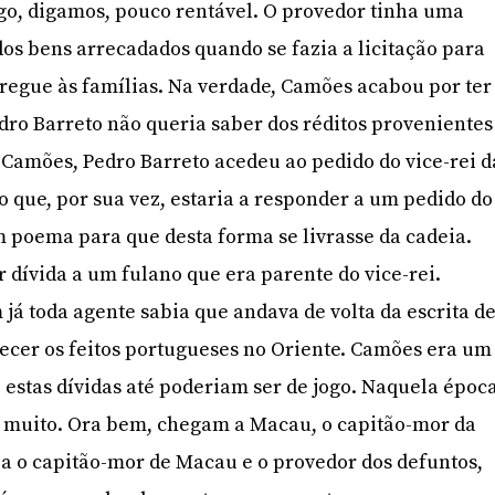
go, digamos, pouco rentável. O provedor tinha uma
s bens arrecadados quando se fazia a licitação para
tregue às famílias. Na verdade, Camões acabou por ter
dro Barreto não queria saber dos réditos provenientes
r Camões, Pedro Barreto acedeu ao pedido do vice-rei d
o que, por sua vez, estaria a responder a um pedido do
 poema para que desta forma se livrasse da cadeia.
 dívida a um fulano que era parente do vice-rei.
já toda agente sabia que andava de volta da escrita d
ecer os feitos portugueses no Oriente. Camões era um
 estas dívidas até poderiam ser de jogo. Naquela époc
 muito. Ora bem, chegam a Macau, o capitão-mor da
a o capitão-mor de Macau e o provedor dos defuntos,