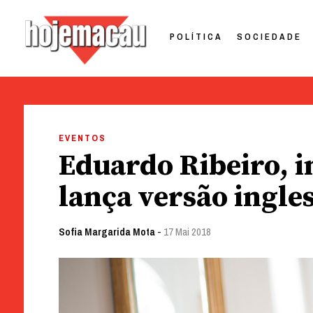
POLÍTICA
SOCIEDADE
Hoje Macau
Jornal em Língua Portuguesa
Skip
to
EVENTOS
content
Eduardo Ribeiro, 
lança versão ingle
Sofia Margarida Mota
-
17 Mai 2018