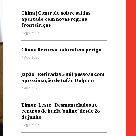
China | Controlo sobre saídas
apertado com novas regras
fronteiriças
7 Ago 2026
Clima: Recurso natural em perigo
7 Ago 2026
Japão | Retiradas 5 mil pessoas com
aproximação de tufão Dolphin
7 Ago 2026
Timor-Leste | Desmantelados 16
centros de burla ‘online’ desde 26
de junho
7 Ago 2026