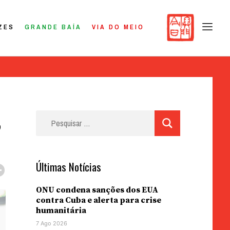
ZES
GRANDE BAÍA
VIA DO MEIO
,
Pesquisar
por:
Últimas Notícias
ONU condena sanções dos EUA
contra Cuba e alerta para crise
humanitária
7 Ago 2026