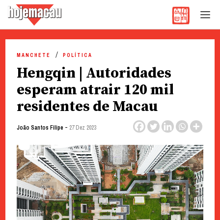
Hoje Macau
Jornal em Língua Portuguesa
Skip
to
MANCHETE
POLÍTICA
content
Hengqin | Autoridades
esperam atrair 120 mil
residentes de Macau
-
João Santos Filipe
27 Dez 2023