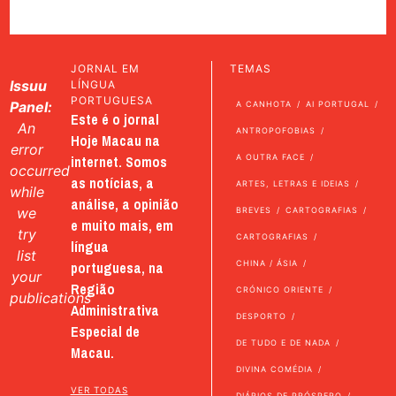
JORNAL EM
TEMAS
Issuu
LÍNGUA
PORTUGUESA
Panel:
A CANHOTA
AI PORTUGAL
Este é o jornal
An
ANTROPOFOBIAS
Hoje Macau na
error
internet. Somos
A OUTRA FACE
occurred
as notícias, a
ARTES, LETRAS E IDEIAS
while
análise, a opinião
we
BREVES
CARTOGRAFIAS
e muito mais, em
try
CARTOGRAFIAS
língua
list
portuguesa, na
CHINA / ÁSIA
your
Região
CRÓNICO ORIENTE
publications
Administrativa
DESPORTO
Especial de
DE TUDO E DE NADA
Macau.
DIVINA COMÉDIA
VER TODAS
DIÁRIOS DE PRÓSPERO