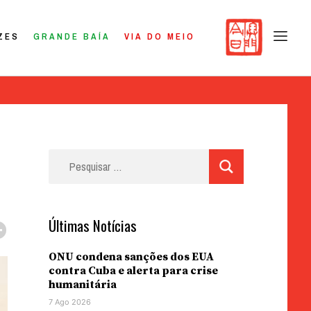
ZES
GRANDE BAÍA
VIA DO MEIO
Pesquisar
por:
Últimas Notícias
ONU condena sanções dos EUA
contra Cuba e alerta para crise
humanitária
7 Ago 2026