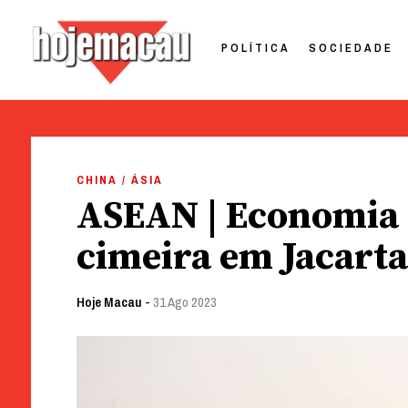
POLÍTICA
SOCIEDADE
Hoje Macau
Jornal em Língua Portuguesa
Skip
to
CHINA / ÁSIA
content
ASEAN | Economi
cimeira em Jacarta
Hoje Macau
-
31 Ago 2023