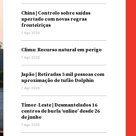
China | Controlo sobre saídas
apertado com novas regras
fronteiriças
7 Ago 2026
Clima: Recurso natural em perigo
7 Ago 2026
Japão | Retiradas 5 mil pessoas com
aproximação de tufão Dolphin
7 Ago 2026
Timor-Leste | Desmantelados 16
centros de burla ‘online’ desde 26
de junho
7 Ago 2026