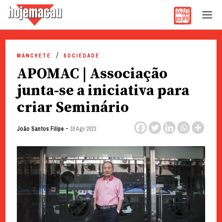
Hoje Macau
Jornal em Língua Portuguesa
Skip
to
MANCHETE
SOCIEDADE
content
APOMAC | Associação
junta-se a iniciativa para
criar Seminário
-
João Santos Filipe
18 Ago 2023