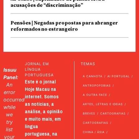
acusações de “discriminação”
Pensões | Negadas propostas para abranger
reformados no estrangeiro
JORNAL EM
TEMAS
Issuu
LÍNGUA
PORTUGUESA
Panel:
A CANHOTA
AI PORTUGAL
Este é o jornal
An
ANTROPOFOBIAS
Hoje Macau na
error
internet. Somos
A OUTRA FACE
occurred
as notícias, a
ARTES, LETRAS E IDEIAS
while
análise, a opinião
we
BREVES
CARTOGRAFIAS
e muito mais, em
try
CARTOGRAFIAS
língua
list
portuguesa, na
CHINA / ÁSIA
your