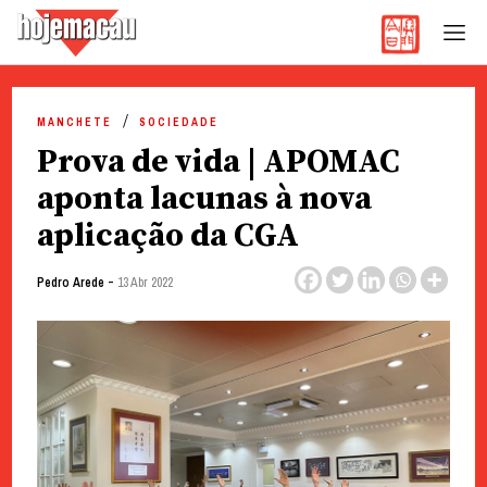
Hoje Macau
Jornal em Língua Portuguesa
Skip
to
MANCHETE
SOCIEDADE
content
Prova de vida | APOMAC
aponta lacunas à nova
aplicação da CGA
-
Pedro Arede
13 Abr 2022