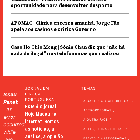
oportunidade para desenvolver desporto
APOMAC | Clínica encerra amanhã. Jorge Fão
apela aos casinos e critica Governo
Caso Ho Chio Meng | Sónia Chan diz que “não há
nada de ilegal” nos telefonemas que realizou
JORNAL EM
TEMAS
Issuu
LÍNGUA
PORTUGUESA
Panel:
A CANHOTA
AI PORTUGAL
Este é o jornal
An
ANTROPOFOBIAS
Hoje Macau na
error
internet. Somos
A OUTRA FACE
occurred
as notícias, a
ARTES, LETRAS E IDEIAS
while
análise, a opinião
we
BREVES
CARTOGRAFIAS