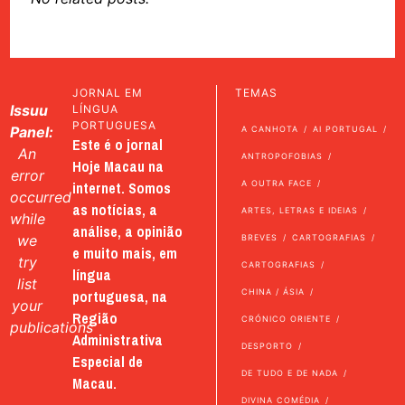
JORNAL EM
TEMAS
Issuu
LÍNGUA
PORTUGUESA
Panel:
A CANHOTA
AI PORTUGAL
Este é o jornal
An
ANTROPOFOBIAS
Hoje Macau na
error
internet. Somos
A OUTRA FACE
occurred
as notícias, a
ARTES, LETRAS E IDEIAS
while
análise, a opinião
we
BREVES
CARTOGRAFIAS
e muito mais, em
try
CARTOGRAFIAS
língua
list
portuguesa, na
CHINA / ÁSIA
your
Região
CRÓNICO ORIENTE
publications
Administrativa
DESPORTO
Especial de
DE TUDO E DE NADA
Macau.
DIVINA COMÉDIA