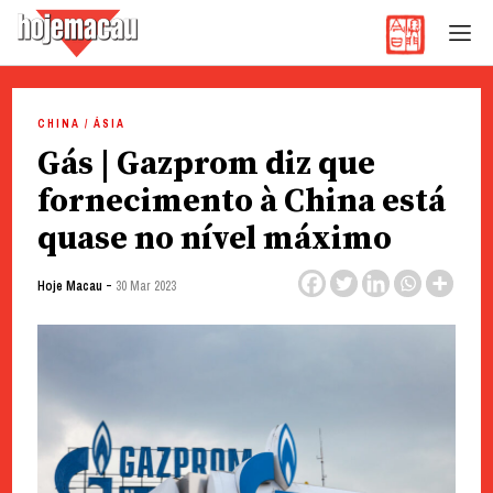
Hoje Macau
Jornal em Língua Portuguesa
Skip
to
CHINA / ÁSIA
content
Gás | Gazprom diz que
fornecimento à China está
quase no nível máximo
-
Hoje Macau
30 Mar 2023