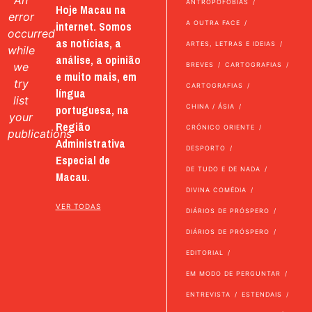
An
ANTROPOFOBIAS
Hoje Macau na
error
internet. Somos
A OUTRA FACE
occurred
as notícias, a
ARTES, LETRAS E IDEIAS
while
análise, a opinião
we
BREVES
CARTOGRAFIAS
e muito mais, em
try
CARTOGRAFIAS
língua
list
portuguesa, na
CHINA / ÁSIA
your
Região
CRÓNICO ORIENTE
publications
Administrativa
DESPORTO
Especial de
DE TUDO E DE NADA
Macau.
DIVINA COMÉDIA
VER TODAS
DIÁRIOS DE PRÓSPERO
DIÁRIOS DE PRÓSPERO
EDITORIAL
EM MODO DE PERGUNTAR
ENTREVISTA
ESTENDAIS