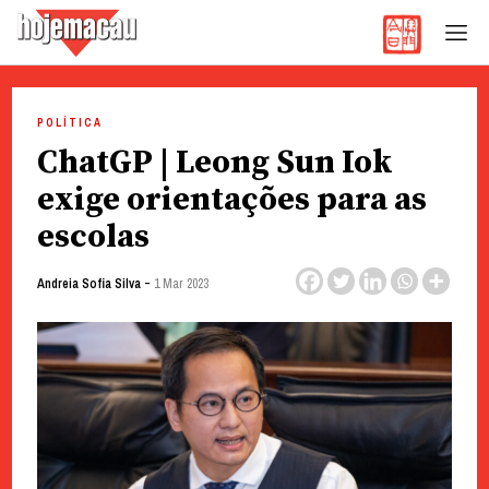
Hoje Macau
Jornal em Língua Portuguesa
Skip
to
POLÍTICA
content
ChatGP | Leong Sun Iok
exige orientações para as
escolas
-
Andreia Sofia Silva
1 Mar 2023