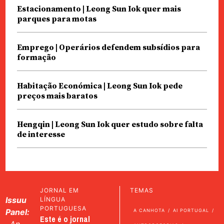
Estacionamento | Leong Sun Iok quer mais
parques para motas
Emprego | Operários defendem subsídios para
formação
Habitação Económica | Leong Sun Iok pede
preços mais baratos
Hengqin | Leong Sun Iok quer estudo sobre falta
de interesse
JORNAL EM
TEMAS
Issuu
LÍNGUA
PORTUGUESA
Panel:
A CANHOTA
AI PORTUGAL
Este é o jornal