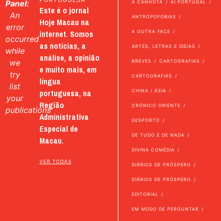
Panel:
A CANHOTA
AI PORTUGAL
Este é o jornal
An
ANTROPOFOBIAS
Hoje Macau na
error
internet. Somos
A OUTRA FACE
occurred
as notícias, a
ARTES, LETRAS E IDEIAS
while
análise, a opinião
we
BREVES
CARTOGRAFIAS
e muito mais, em
try
CARTOGRAFIAS
língua
list
portuguesa, na
CHINA / ÁSIA
your
Região
CRÓNICO ORIENTE
publications
Administrativa
DESPORTO
Especial de
DE TUDO E DE NADA
Macau.
DIVINA COMÉDIA
VER TODAS
DIÁRIOS DE PRÓSPERO
DIÁRIOS DE PRÓSPERO
EDITORIAL
EM MODO DE PERGUNTAR