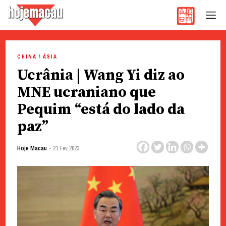
Hoje Macau
Jornal em Língua Portuguesa
Skip
to
CHINA / ÁSIA
content
Ucrânia | Wang Yi diz ao
MNE ucraniano que
Pequim “está do lado da
paz”
-
Hoje Macau
21 Fev 2023