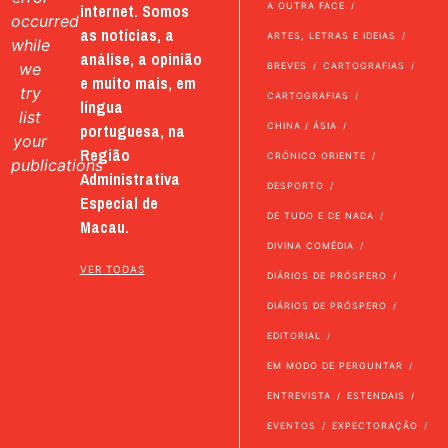
internet. Somos
A OUTRA FACE
occurred
as notícias, a
ARTES, LETRAS E IDEIAS
while
análise, a opinião
we
BREVES
CARTOGRAFIAS
e muito mais, em
try
CARTOGRAFIAS
língua
list
portuguesa, na
CHINA / ÁSIA
your
Região
CRÓNICO ORIENTE
publications
Administrativa
DESPORTO
Especial de
DE TUDO E DE NADA
Macau.
DIVINA COMÉDIA
VER TODAS
DIÁRIOS DE PRÓSPERO
DIÁRIOS DE PRÓSPERO
EDITORIAL
EM MODO DE PERGUNTAR
ENTREVISTA
ESTENDAIS
EVENTOS
EXPECTORAÇÃO