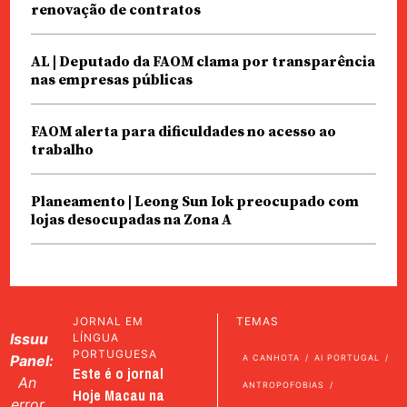
renovação de contratos
AL | Deputado da FAOM clama por transparência
nas empresas públicas
FAOM alerta para dificuldades no acesso ao
trabalho
Planeamento | Leong Sun Iok preocupado com
lojas desocupadas na Zona A
JORNAL EM
TEMAS
Issuu
LÍNGUA
PORTUGUESA
Panel:
A CANHOTA
AI PORTUGAL
Este é o jornal
An
ANTROPOFOBIAS
Hoje Macau na
error