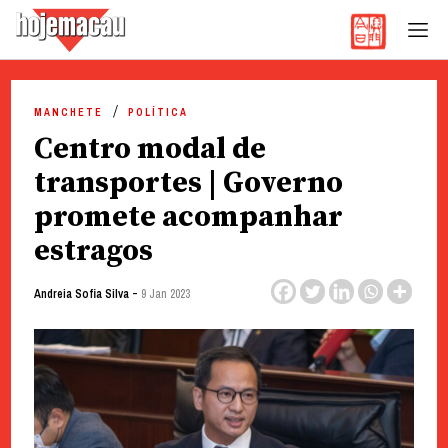
Hoje Macau
Jornal em Língua Portuguesa
Skip
to
MANCHETE
POLÍTICA
content
Centro modal de
transportes | Governo
promete acompanhar
estragos
-
Andreia Sofia Silva
9 Jan 2023