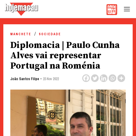
Hoje Macau
Jornal em Língua Portuguesa
Skip
to
MANCHETE
SOCIEDADE
content
Diplomacia | Paulo Cunha
Alves vai representar
Portugal na Roménia
-
João Santos Filipe
15 Nov 2022