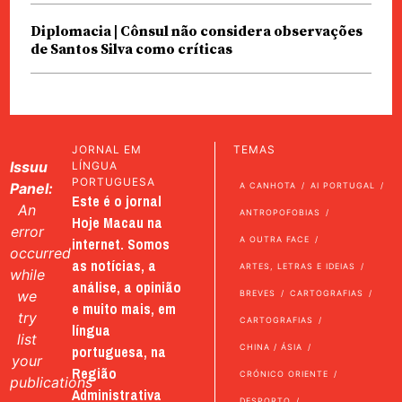
Diplomacia | Cônsul não considera observações
de Santos Silva como críticas
JORNAL EM
TEMAS
Issuu
LÍNGUA
PORTUGUESA
Panel:
A CANHOTA
AI PORTUGAL
Este é o jornal
An
ANTROPOFOBIAS
Hoje Macau na
error
internet. Somos
A OUTRA FACE
occurred
as notícias, a
ARTES, LETRAS E IDEIAS
while
análise, a opinião
we
BREVES
CARTOGRAFIAS
e muito mais, em
try
CARTOGRAFIAS
língua
list
portuguesa, na
CHINA / ÁSIA
your
Região
CRÓNICO ORIENTE
publications
Administrativa
DESPORTO