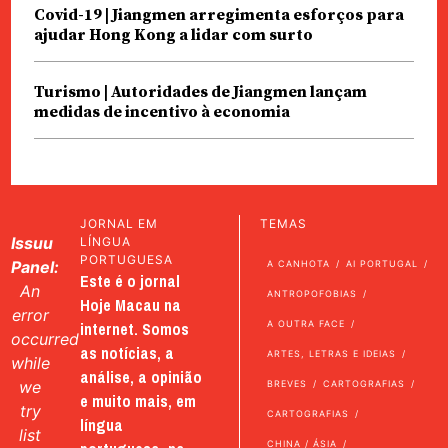
Covid-19 | Jiangmen arregimenta esforços para
ajudar Hong Kong a lidar com surto
Turismo | Autoridades de Jiangmen lançam
medidas de incentivo à economia
JORNAL EM
TEMAS
Issuu
LÍNGUA
PORTUGUESA
Panel:
A CANHOTA
AI PORTUGAL
Este é o jornal
An
ANTROPOFOBIAS
Hoje Macau na
error
internet. Somos
A OUTRA FACE
occurred
as notícias, a
ARTES, LETRAS E IDEIAS
while
análise, a opinião
we
BREVES
CARTOGRAFIAS
e muito mais, em
try
CARTOGRAFIAS
língua
list
CHINA / ÁSIA