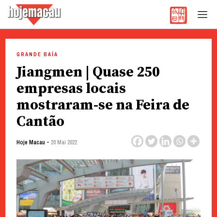
Hoje Macau
Jornal em Língua Portuguesa
Skip
to
GRANDE BAÍA
content
Jiangmen | Quase 250
empresas locais
mostraram-se na Feira de
Cantão
-
Hoje Macau
20 Mai 2022