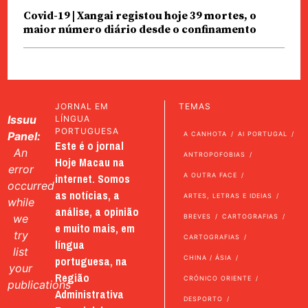
Covid-19 | Xangai registou hoje 39 mortes, o
maior número diário desde o confinamento
JORNAL EM
TEMAS
Issuu
LÍNGUA
PORTUGUESA
Panel:
A CANHOTA
AI PORTUGAL
Este é o jornal
An
ANTROPOFOBIAS
Hoje Macau na
error
internet. Somos
A OUTRA FACE
occurred
as notícias, a
ARTES, LETRAS E IDEIAS
while
análise, a opinião
we
BREVES
CARTOGRAFIAS
e muito mais, em
try
CARTOGRAFIAS
língua
list
portuguesa, na
CHINA / ÁSIA
your
Região
CRÓNICO ORIENTE
publications
Administrativa
DESPORTO