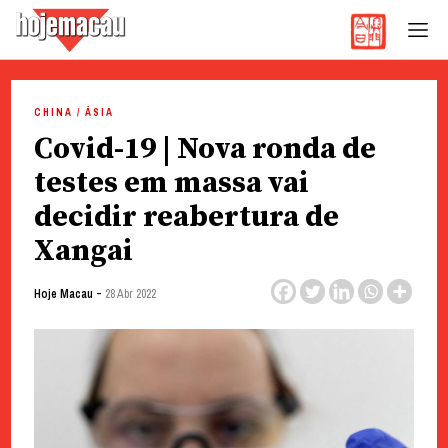
Hoje Macau
Jornal em Língua Portuguesa
Skip
to
CHINA / ÁSIA
content
Covid-19 | Nova ronda de
testes em massa vai
decidir reabertura de
Xangai
-
Hoje Macau
28 Abr 2022