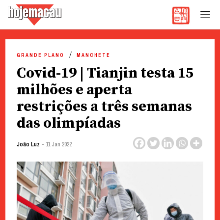
Hoje Macau
Jornal em Língua Portuguesa
Skip
to
GRANDE PLANO
MANCHETE
content
Covid-19 | Tianjin testa 15
milhões e aperta
restrições a três semanas
das olimpíadas
-
João Luz
11 Jan 2022