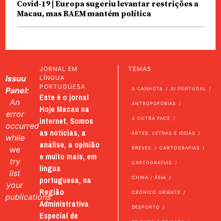
Covid-19 | Europa sugeriu levantar restrições a
Macau, mas RAEM mantém política
JORNAL EM
TEMAS
Issuu
LÍNGUA
PORTUGUESA
Panel:
A CANHOTA
AI PORTUGAL
Este é o jornal
An
ANTROPOFOBIAS
Hoje Macau na
error
internet. Somos
A OUTRA FACE
occurred
as notícias, a
ARTES, LETRAS E IDEIAS
while
análise, a opinião
we
BREVES
CARTOGRAFIAS
e muito mais, em
try
CARTOGRAFIAS
língua
list
portuguesa, na
CHINA / ÁSIA
your
Região
CRÓNICO ORIENTE
publications
Administrativa
DESPORTO
Especial de