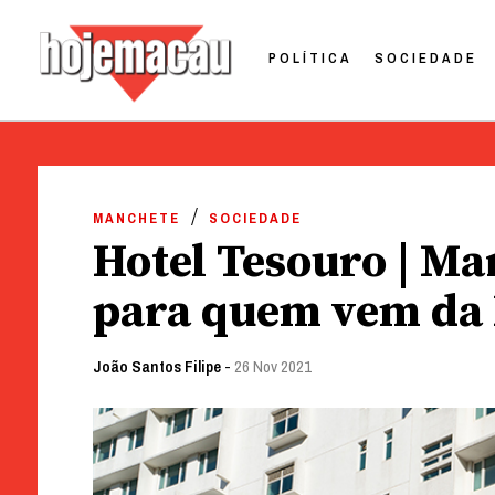
POLÍTICA
SOCIEDADE
Hoje Macau
Jornal em Língua Portuguesa
Skip
to
MANCHETE
SOCIEDADE
content
Hotel Tesouro | Ma
para quem vem da
João Santos Filipe
-
26 Nov 2021