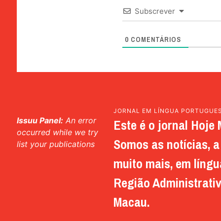
Subscrever
0
COMENTÁRIOS
JORNAL EM LÍNGUA PORTUGUE
Issuu Panel:
An error
Este é o jornal Hoje 
occurred while we try
Somos as notícias, a 
list your publications
muito mais, em língu
Região Administrativ
Macau.