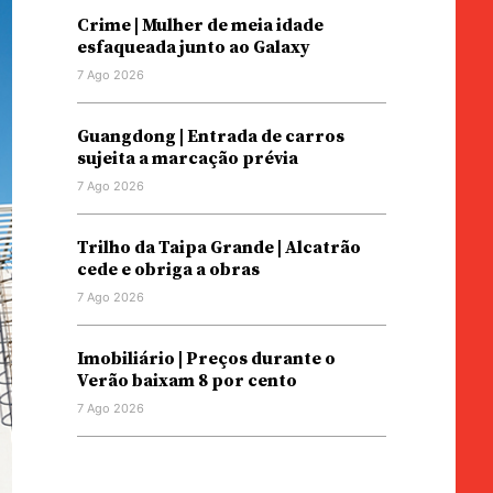
Crime | Mulher de meia idade
esfaqueada junto ao Galaxy
7 Ago 2026
Guangdong | Entrada de carros
sujeita a marcação prévia
7 Ago 2026
Trilho da Taipa Grande | Alcatrão
cede e obriga a obras
7 Ago 2026
Imobiliário | Preços durante o
Verão baixam 8 por cento
7 Ago 2026