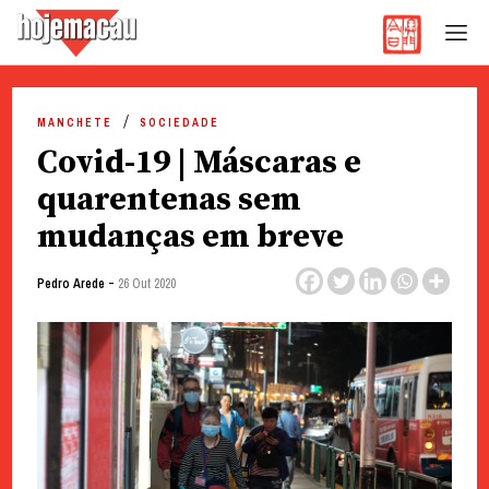
Hoje Macau
Jornal em Língua Portuguesa
Skip
to
MANCHETE
SOCIEDADE
content
Covid-19 | Máscaras e
quarentenas sem
mudanças em breve
-
Pedro Arede
26 Out 2020