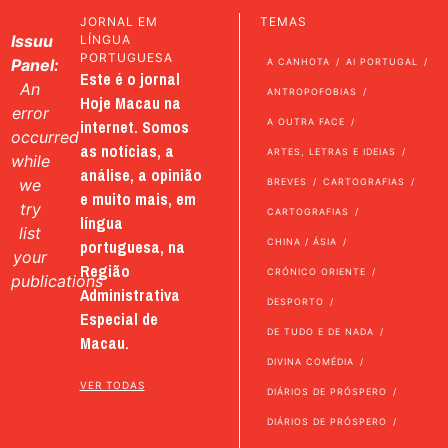
JORNAL EM
TEMAS
Issuu
LÍNGUA
PORTUGUESA
Panel:
A CANHOTA
AI PORTUGAL
Este é o jornal
An
ANTROPOFOBIAS
Hoje Macau na
error
internet. Somos
A OUTRA FACE
occurred
as notícias, a
ARTES, LETRAS E IDEIAS
while
análise, a opinião
we
BREVES
CARTOGRAFIAS
e muito mais, em
try
CARTOGRAFIAS
língua
list
portuguesa, na
CHINA / ÁSIA
your
Região
CRÓNICO ORIENTE
publications
Administrativa
DESPORTO
Especial de
DE TUDO E DE NADA
Macau.
DIVINA COMÉDIA
VER TODAS
DIÁRIOS DE PRÓSPERO
DIÁRIOS DE PRÓSPERO