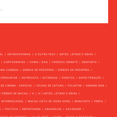
AL
ANTROPOFOBIAS
A OUTRA FACE
ARTES, LETRAS E IDEIAS
CARTOGRAFIAS
CHINA / ÁSIA
CRÓNICO ORIENTE
DESPORTO
VINA COMÉDIA
DIÁRIOS DE PRÓSPERO
DIÁRIOS DE PRÓSPERO
 PERGUNTAR
ENTREVISTA
ESTENDAIS
EVENTOS
EXPECTORAÇÃO
 DE CINEMA - ESPECIAL
FICHAS DE LEITURA
FOLHETIM
GRANDE BAÍA
E PRÉMIO DE MACAU
H
H | ARTES, LETRAS E IDEIAS
INTERNACIONAL
MACAU VISTO DE HONG KONG
MANCHETE
PERFIL
S
POLÍTICA
REPORTAGEM
SEXANÁLISE
SOCIEDADE
GRITO NO DESERTO
VIA DO MEIO
VOZES
ÓCIOS & NEGÓCIOS