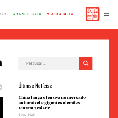
ZES
GRANDE BAÍA
VIA DO MEIO
a
Pesquisar
por:
Últimas Notícias
China lança ofensiva no mercado
automóvel e gigantes alemães
tentam resistir
6 Ago 2026