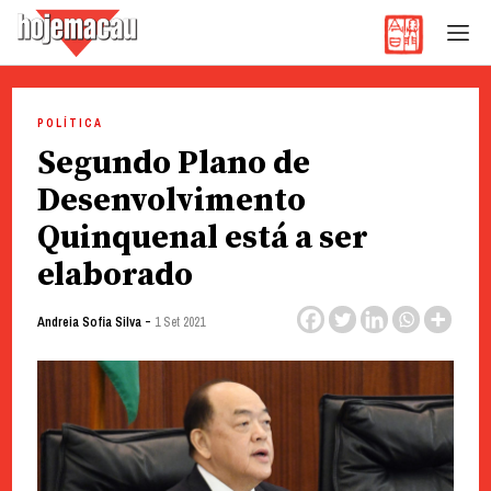
Hoje Macau
Jornal em Língua Portuguesa
Skip
to
POLÍTICA
content
Segundo Plano de
Desenvolvimento
Quinquenal está a ser
elaborado
-
Andreia Sofia Silva
1 Set 2021