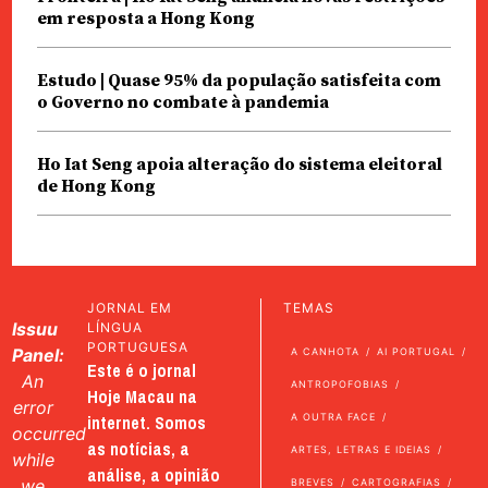
em resposta a Hong Kong
Estudo | Quase 95% da população satisfeita com
o Governo no combate à pandemia
Ho Iat Seng apoia alteração do sistema eleitoral
de Hong Kong
JORNAL EM
TEMAS
Issuu
LÍNGUA
PORTUGUESA
Panel:
A CANHOTA
AI PORTUGAL
Este é o jornal
An
ANTROPOFOBIAS
Hoje Macau na
error
internet. Somos
A OUTRA FACE
occurred
as notícias, a
ARTES, LETRAS E IDEIAS
while
análise, a opinião
we
BREVES
CARTOGRAFIAS