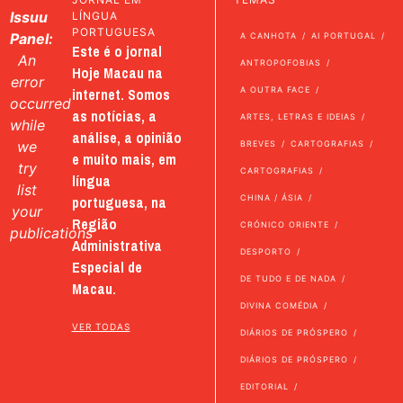
Issuu
LÍNGUA
PORTUGUESA
Panel:
A CANHOTA
AI PORTUGAL
Este é o jornal
An
ANTROPOFOBIAS
Hoje Macau na
error
internet. Somos
A OUTRA FACE
occurred
as notícias, a
ARTES, LETRAS E IDEIAS
while
análise, a opinião
we
BREVES
CARTOGRAFIAS
e muito mais, em
try
CARTOGRAFIAS
língua
list
portuguesa, na
CHINA / ÁSIA
your
Região
CRÓNICO ORIENTE
publications
Administrativa
DESPORTO
Especial de
DE TUDO E DE NADA
Macau.
DIVINA COMÉDIA
VER TODAS
DIÁRIOS DE PRÓSPERO
DIÁRIOS DE PRÓSPERO
EDITORIAL