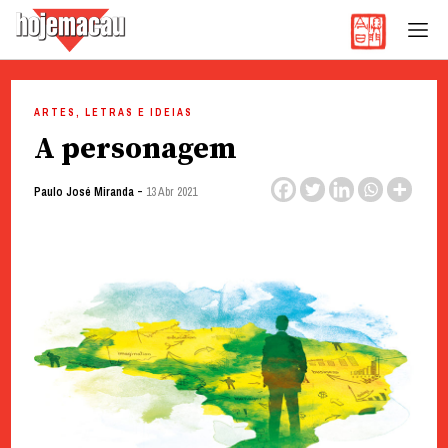
Hoje Macau
Jornal em Língua Portuguesa
Skip
to
ARTES, LETRAS E IDEIAS
content
A personagem
-
Paulo José Miranda
13 Abr 2021