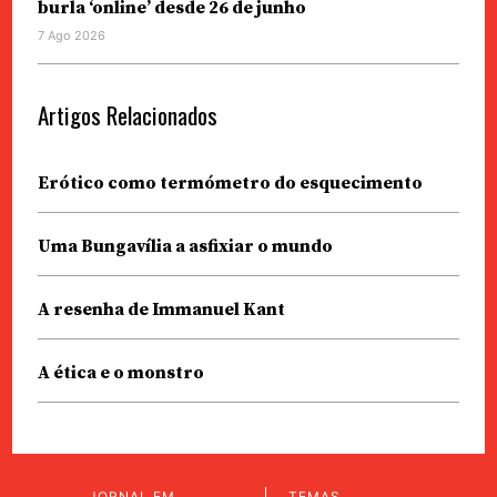
burla ‘online’ desde 26 de junho
7 Ago 2026
Artigos Relacionados
Erótico como termómetro do esquecimento
Uma Bungavília a asfixiar o mundo
A resenha de Immanuel Kant
A ética e o monstro
JORNAL EM
TEMAS