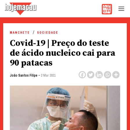
Hoje Macau
Jornal em Língua Portuguesa
Skip
to
MANCHETE
SOCIEDADE
content
Covid-19 | Preço do teste
de ácido nucleico cai para
90 patacas
-
João Santos Filipe
2 Mar 2021