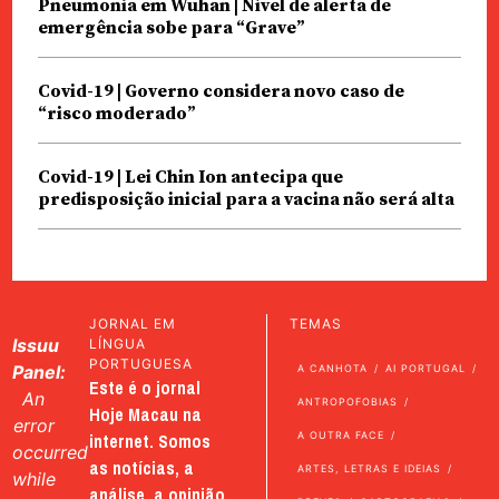
Pneumonia em Wuhan | Nível de alerta de
emergência sobe para “Grave”
Covid-19 | Governo considera novo caso de
“risco moderado”
Covid-19 | Lei Chin Ion antecipa que
predisposição inicial para a vacina não será alta
JORNAL EM
TEMAS
Issuu
LÍNGUA
PORTUGUESA
Panel:
A CANHOTA
AI PORTUGAL
Este é o jornal
An
ANTROPOFOBIAS
Hoje Macau na
error
internet. Somos
A OUTRA FACE
occurred
as notícias, a
ARTES, LETRAS E IDEIAS
while
análise, a opinião