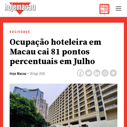
Hoje Macau
Jornal em Língua Portuguesa
Skip
to
SOCIEDADE
content
Ocupação hoteleira em
Macau cai 81 pontos
percentuais em Julho
-
Hoje Macau
28 Ago 2020