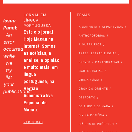
JORNAL EM
TEMAS
Issuu
LÍNGUA
PORTUGUESA
Panel:
A CANHOTA
AI PORTUGAL
Este é o jornal
An
ANTROPOFOBIAS
Hoje Macau na
error
internet. Somos
A OUTRA FACE
occurred
as notícias, a
ARTES, LETRAS E IDEIAS
while
análise, a opinião
we
BREVES
CARTOGRAFIAS
e muito mais, em
try
CARTOGRAFIAS
língua
list
portuguesa, na
CHINA / ÁSIA
your
Região
CRÓNICO ORIENTE
publications
Administrativa
DESPORTO
Especial de
DE TUDO E DE NADA
Macau.
DIVINA COMÉDIA
VER TODAS
DIÁRIOS DE PRÓSPERO