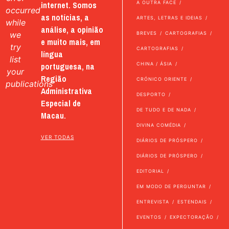
internet. Somos
A OUTRA FACE
occurred
as notícias, a
ARTES, LETRAS E IDEIAS
while
análise, a opinião
we
BREVES
CARTOGRAFIAS
e muito mais, em
try
CARTOGRAFIAS
língua
list
portuguesa, na
CHINA / ÁSIA
your
Região
CRÓNICO ORIENTE
publications
Administrativa
DESPORTO
Especial de
DE TUDO E DE NADA
Macau.
DIVINA COMÉDIA
VER TODAS
DIÁRIOS DE PRÓSPERO
DIÁRIOS DE PRÓSPERO
EDITORIAL
EM MODO DE PERGUNTAR
ENTREVISTA
ESTENDAIS
EVENTOS
EXPECTORAÇÃO