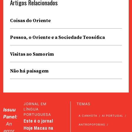
Artigos Relacionados
Coisas do Oriente
Pessoa, o Oriente e a Sociedade Teosófica
Visitas ao Samorim
Não há paisagem
JORNAL EM
TEMAS
Issuu
LÍNGUA
PORTUGUESA
Panel:
A CANHOTA
AI PORTUGAL
Este é o jornal
An
ANTROPOFOBIAS
Hoje Macau na
error