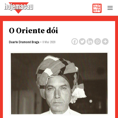
Hoje Macau
Jornal em Língua Portuguesa
Skip
O Oriente dói
to
content
-
Duarte Drumond Braga
8 Mai 2020