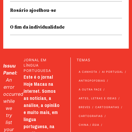
Rosário ajoelhou-se
O fim da individualidade
JORNAL EM
TEMAS
Issuu
LÍNGUA
PORTUGUESA
Panel:
A CANHOTA
AI PORTUGAL
Este é o jornal
An
ANTROPOFOBIAS
Hoje Macau na
error
internet. Somos
A OUTRA FACE
occurred
as notícias, a
ARTES, LETRAS E IDEIAS
while
análise, a opinião
we
BREVES
CARTOGRAFIAS
e muito mais, em
try
CARTOGRAFIAS
língua
list
portuguesa, na
CHINA / ÁSIA
your