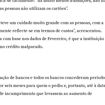
ica-se facilmente: “há muito menos transações, não h
as pessoas não utilizam os cartões”.
o teve um cuidado muito grande com as pessoas, com a
amente reflecte-se em termos de custos”, acrescentou.
a com base nos dados de Fevereiro, é que a instituição
no crédito malparado.
iação de bancos e todos os bancos concederam período
or seis meses para quem o pediu e, portanto, até à dat
 de incumprimento que levassem ao aumento de