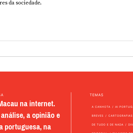
res da sociedade.
SA
TEMAS
Macau na internet.
A CANHOTA
AI PORTUG
análise, a opinião e
BREVES
CARTOGRAFIAS
a portuguesa, na
DE TUDO E DE NADA
DI