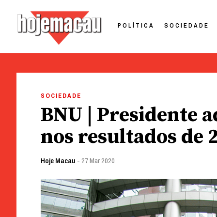
POLÍTICA
SOCIEDADE
Hoje Macau
Jornal em Língua Portuguesa
Skip
to
SOCIEDADE
content
BNU | Presidente 
nos resultados de 
Hoje Macau
-
27 Mar 2020