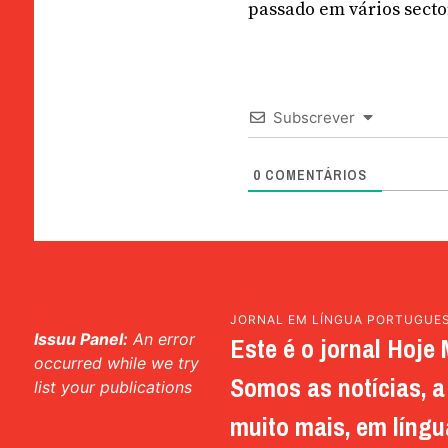
passado em vários secto
Subscrever
0
COMENTÁRIOS
JORNAL EM LÍNGUA PORTUGUE
Issuu Panel:
An error
Este é o jornal Hoje 
occurred while we try
Somos as notícias, a 
list your publications
muito mais, em língu