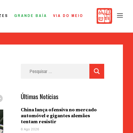
ZES
GRANDE BAÍA
VIA DO MEIO
Pesquisar
por:
Últimas Notícias
China lança ofensiva no mercado
automóvel e gigantes alemães
tentam resistir
6 Ago 2026