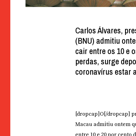
Carlos Álvares, pr
(BNU) admitiu ont
cair entre os 10 e 
perdas, surge depo
coronavírus estar 
[dropcap]O[/dropcap] p
Macau admitiu ontem que
entre 10 e 20 por cento