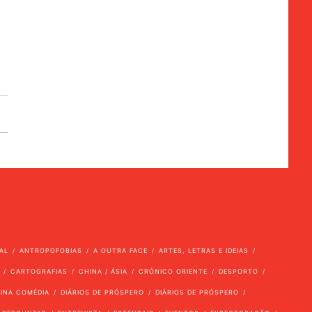
AL
ANTROPOFOBIAS
A OUTRA FACE
ARTES, LETRAS E IDEIAS
CARTOGRAFIAS
CHINA / ÁSIA
CRÓNICO ORIENTE
DESPORTO
VINA COMÉDIA
DIÁRIOS DE PRÓSPERO
DIÁRIOS DE PRÓSPERO