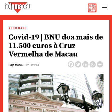
Hoje Macau
Jornal em Língua Portuguesa
Skip
to
SOCIEDADE
content
Covid-19 | BNU doa mais de
11.500 euros à Cruz
Vermelha de Macau
-
Hoje Macau
27 Fev 2020