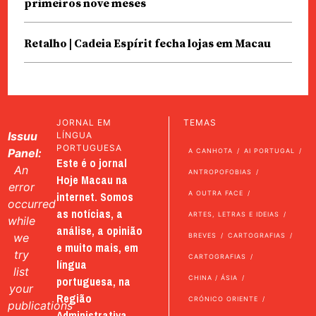
primeiros nove meses
Retalho | Cadeia Espírit fecha lojas em Macau
JORNAL EM
TEMAS
Issuu
LÍNGUA
PORTUGUESA
Panel:
A CANHOTA
AI PORTUGAL
Este é o jornal
An
ANTROPOFOBIAS
Hoje Macau na
error
internet. Somos
A OUTRA FACE
occurred
as notícias, a
ARTES, LETRAS E IDEIAS
while
análise, a opinião
we
BREVES
CARTOGRAFIAS
e muito mais, em
try
CARTOGRAFIAS
língua
list
portuguesa, na
CHINA / ÁSIA
your
Região
CRÓNICO ORIENTE
publications
Administrativa