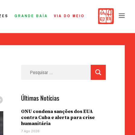
ZES
GRANDE BAÍA
VIA DO MEIO
Pesquisar
por:
Últimas Notícias
ONU condena sanções dos EUA
contra Cuba e alerta para crise
humanitária
7 Ago 2026