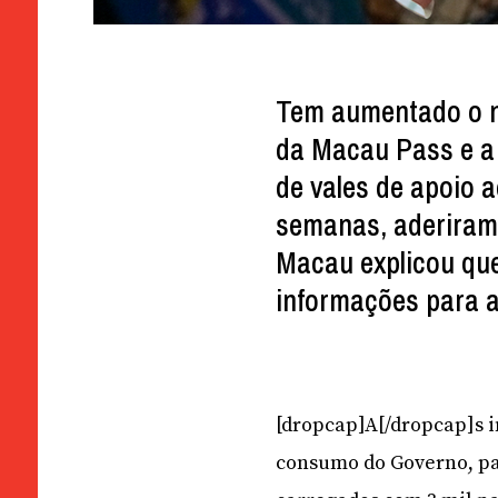
Tem aumentado o n
da Macau Pass e a 
de vales de apoio 
semanas, aderiram 
Macau explicou que
informações para 
[dropcap]A[/dropcap]s i
consumo do Governo, pa