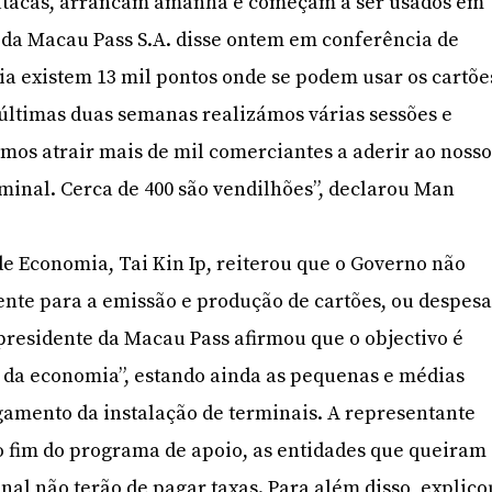
atacas, arrancam amanhã e começam a ser usados em
 da Macau Pass S.A. disse ontem em conferência de
a existem 13 mil pontos onde se podem usar os cartõe
últimas duas semanas realizámos várias sessões e
mos atrair mais de mil comerciantes a aderir ao noss
rminal. Cerca de 400 são vendilhões”, declarou Man
 de Economia, Tai Kin Ip, reiterou que o Governo não
nte para a emissão e produção de cartões, ou despesa
-presidente da Macau Pass afirmou que o objectivo é
o da economia”, estando ainda as pequenas e médias
amento da instalação de terminais. A representante
o fim do programa de apoio, as entidades que queiram
nal não terão de pagar taxas. Para além disso, explico