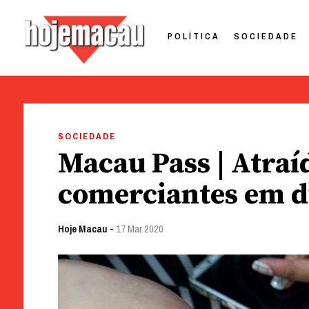
POLÍTICA
SOCIEDADE
Hoje Macau
Jornal em Língua Portuguesa
Skip
to
SOCIEDADE
content
Macau Pass | Atraí
comerciantes em 
Hoje Macau
-
17 Mar 2020