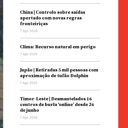
China | Controlo sobre saídas
apertado com novas regras
fronteiriças
7 Ago 2026
Clima: Recurso natural em perigo
7 Ago 2026
Japão | Retiradas 5 mil pessoas com
aproximação de tufão Dolphin
7 Ago 2026
Timor-Leste | Desmantelados 16
centros de burla ‘online’ desde 26
de junho
7 Ago 2026