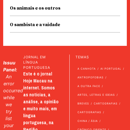
Os animais e os outros
O sambista e a vaidade
JORNAL EM
TEMAS
Issuu
LÍNGUA
PORTUGUESA
Panel:
A CANHOTA
AI PORTUGAL
Este é o jornal
An
ANTROPOFOBIAS
Hoje Macau na
error
internet. Somos
A OUTRA FACE
occurred
as notícias, a
ARTES, LETRAS E IDEIAS
while
análise, a opinião
we
BREVES
CARTOGRAFIAS
e muito mais, em
try
CARTOGRAFIAS
língua
list
portuguesa, na
CHINA / ÁSIA
your
Região
CRÓNICO ORIENTE