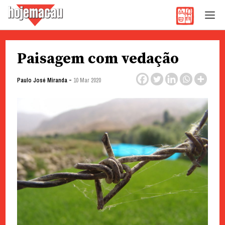
Hoje Macau
Jornal em Língua Portuguesa
Skip
Paisagem com vedação
to
content
-
Paulo José Miranda
10 Mar 2020