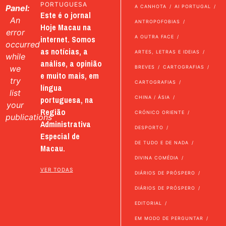
PORTUGUESA
Panel:
A CANHOTA
AI PORTUGAL
Este é o jornal
An
ANTROPOFOBIAS
Hoje Macau na
error
internet. Somos
A OUTRA FACE
occurred
as notícias, a
ARTES, LETRAS E IDEIAS
while
análise, a opinião
we
BREVES
CARTOGRAFIAS
e muito mais, em
try
CARTOGRAFIAS
língua
list
portuguesa, na
CHINA / ÁSIA
your
Região
CRÓNICO ORIENTE
publications
Administrativa
DESPORTO
Especial de
DE TUDO E DE NADA
Macau.
DIVINA COMÉDIA
VER TODAS
DIÁRIOS DE PRÓSPERO
DIÁRIOS DE PRÓSPERO
EDITORIAL
EM MODO DE PERGUNTAR