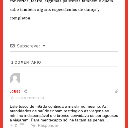
concertos, teatro, algumas palestras também e quem
sabe também alguns espectáculos de dança”,
completou.
Subscrever
1
COMENTÁRIO
JORGE
10 Mar 2020 14:54
Este tosco de m€rda continua a insistir no mesmo. As
autoridades de saúde tinham restringido as viagens ao
mínimo indispensável e o bronco convidava os portugueses
a viajarem. Para mentecapto só lhe faltam as penas…
Responder
0