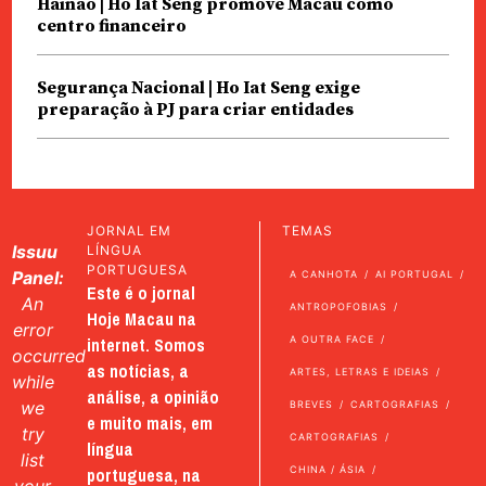
Hainão | Ho Iat Seng promove Macau como
centro financeiro
Segurança Nacional | Ho Iat Seng exige
preparação à PJ para criar entidades
JORNAL EM
TEMAS
Issuu
LÍNGUA
PORTUGUESA
Panel:
A CANHOTA
AI PORTUGAL
Este é o jornal
An
ANTROPOFOBIAS
Hoje Macau na
error
internet. Somos
A OUTRA FACE
occurred
as notícias, a
ARTES, LETRAS E IDEIAS
while
análise, a opinião
we
BREVES
CARTOGRAFIAS
e muito mais, em
try
CARTOGRAFIAS
língua
list
portuguesa, na
CHINA / ÁSIA