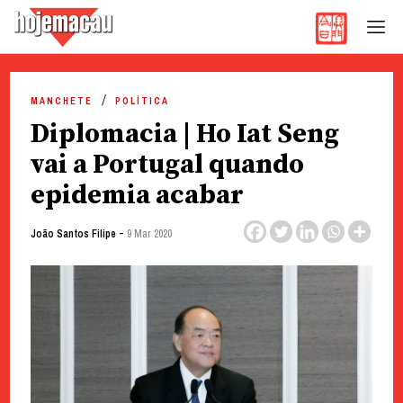
Hoje Macau
Jornal em Língua Portuguesa
Skip
to
MANCHETE
POLÍTICA
content
Diplomacia | Ho Iat Seng
vai a Portugal quando
epidemia acabar
-
João Santos Filipe
9 Mar 2020