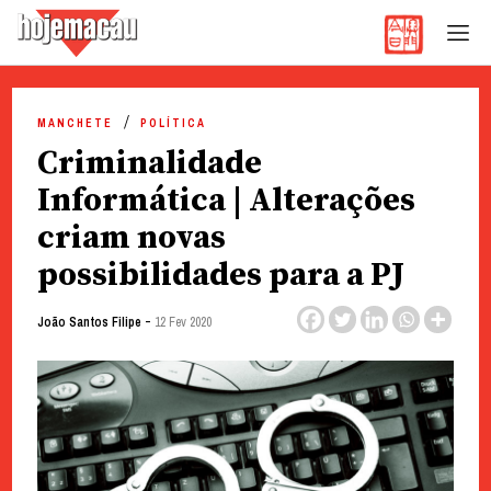
Hoje Macau
Jornal em Língua Portuguesa
Skip
to
MANCHETE
POLÍTICA
content
Criminalidade
Informática | Alterações
criam novas
possibilidades para a PJ
-
João Santos Filipe
12 Fev 2020