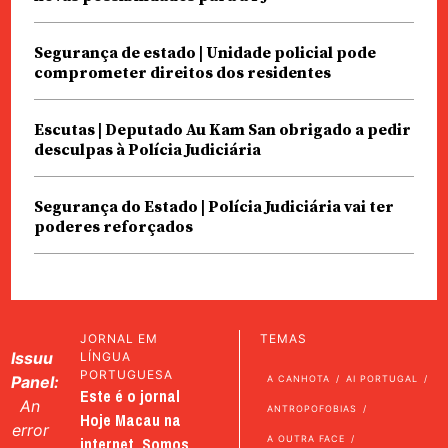
Segurança de estado | Unidade policial pode
comprometer direitos dos residentes
Escutas | Deputado Au Kam San obrigado a pedir
desculpas à Polícia Judiciária
Segurança do Estado | Polícia Judiciária vai ter
poderes reforçados
JORNAL EM
TEMAS
Issuu
LÍNGUA
PORTUGUESA
Panel:
A CANHOTA
AI PORTUGAL
Este é o jornal
An
ANTROPOFOBIAS
Hoje Macau na
error
internet. Somos
A OUTRA FACE