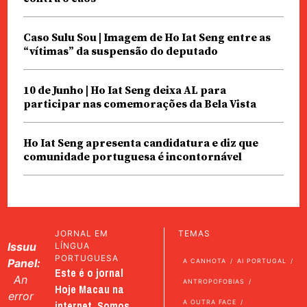
Caso Sulu Sou | Imagem de Ho Iat Seng entre as
“vítimas” da suspensão do deputado
10 de Junho | Ho Iat Seng deixa AL para
participar nas comemorações da Bela Vista
Ho Iat Seng apresenta candidatura e diz que
comunidade portuguesa é incontornável
JORNAL EM
TEMAS
Issuu
LÍNGUA
PORTUGUESA
Panel:
A CANHOTA
AI PORTUGAL
Este é o jornal
An
ANTROPOFOBIAS
Hoje Macau na
error
internet. Somos
A OUTRA FACE