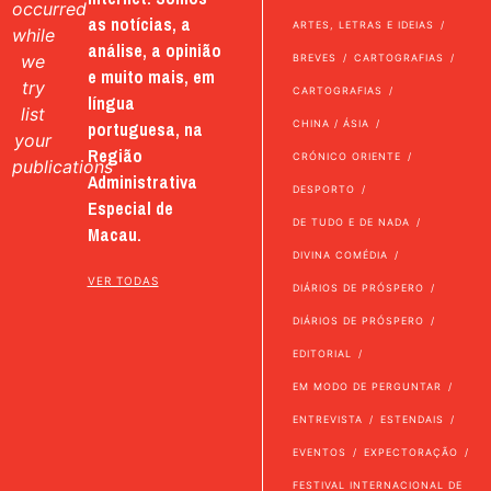
occurred
as notícias, a
ARTES, LETRAS E IDEIAS
while
análise, a opinião
we
BREVES
CARTOGRAFIAS
e muito mais, em
try
CARTOGRAFIAS
língua
list
portuguesa, na
CHINA / ÁSIA
your
Região
CRÓNICO ORIENTE
publications
Administrativa
DESPORTO
Especial de
DE TUDO E DE NADA
Macau.
DIVINA COMÉDIA
VER TODAS
DIÁRIOS DE PRÓSPERO
DIÁRIOS DE PRÓSPERO
EDITORIAL
EM MODO DE PERGUNTAR
ENTREVISTA
ESTENDAIS
EVENTOS
EXPECTORAÇÃO
FESTIVAL INTERNACIONAL DE