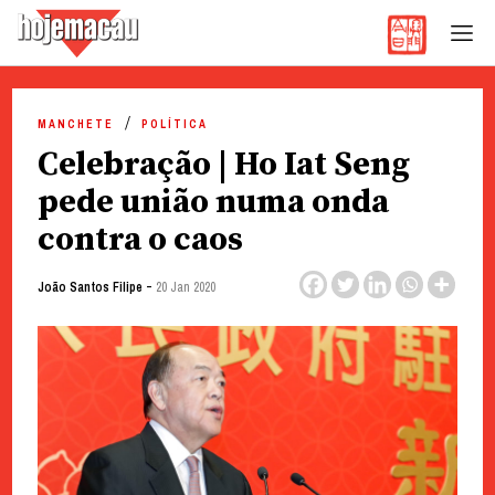
Hoje Macau
Jornal em Língua Portuguesa
Skip
to
MANCHETE
POLÍTICA
content
Celebração | Ho Iat Seng
pede união numa onda
contra o caos
-
João Santos Filipe
20 Jan 2020