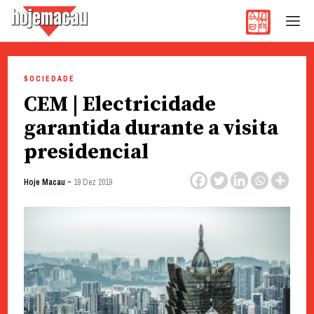
Hoje Macau
Jornal em Língua Portuguesa
Skip
to
SOCIEDADE
content
CEM | Electricidade
garantida durante a visita
presidencial
-
Hoje Macau
19 Dez 2019