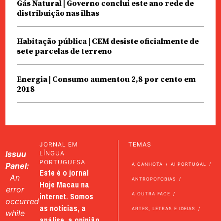
Gás Natural | Governo conclui este ano rede de
distribuição nas ilhas
Habitação pública | CEM desiste oficialmente de
sete parcelas de terreno
Energia | Consumo aumentou 2,8 por cento em
2018
JORNAL EM
TEMAS
Issuu
LÍNGUA
PORTUGUESA
Panel:
A CANHOTA
AI PORTUGAL
Este é o jornal
An
ANTROPOFOBIAS
Hoje Macau na
error
internet. Somos
A OUTRA FACE
occurred
as notícias, a
ARTES, LETRAS E IDEIAS
while
análise, a opinião